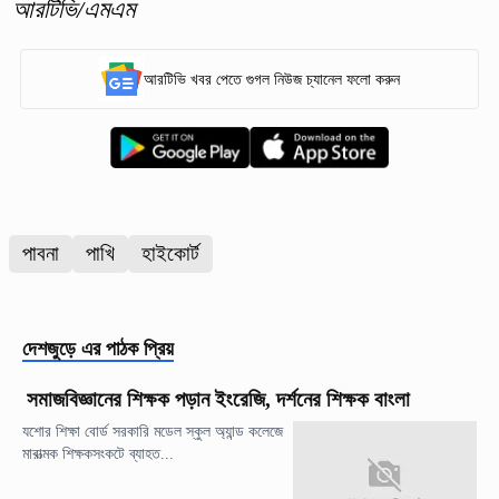
আরটিভি/এমএম
আরটিভি খবর পেতে গুগল নিউজ চ্যানেল ফলো করুন
পাবনা
পাখি
হাইকোর্ট
দেশজুড়ে
এর পাঠক প্রিয়
সমাজবিজ্ঞানের শিক্ষক পড়ান ইংরেজি, দর্শনের শিক্ষক বাংলা
যশোর শিক্ষা বোর্ড সরকারি মডেল স্কুল অ্যান্ড কলেজে
মারাত্মক শিক্ষকসংকটে ব্যাহত...