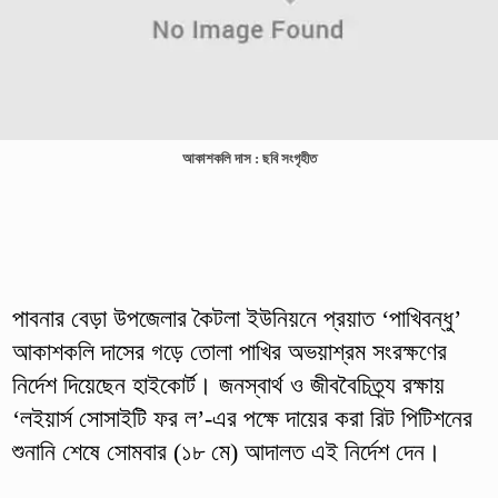
আকাশকলি দাস : ছবি সংগৃহীত
পাবনার বেড়া উপজেলার কৈটলা ইউনিয়নে প্রয়াত ‘পাখিবন্ধু’
আকাশকলি দাসের গড়ে তোলা পাখির অভয়াশ্রম সংরক্ষণের
নির্দেশ দিয়েছেন হাইকোর্ট। জনস্বার্থ ও জীববৈচিত্র্য রক্ষায়
‘লইয়ার্স সোসাইটি ফর ল’-এর পক্ষে দায়ের করা রিট পিটিশনের
শুনানি শেষে সোমবার (১৮ মে) আদালত এই নির্দেশ দেন।