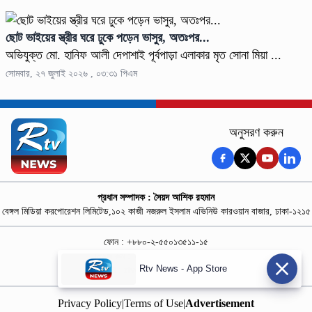
ছোট ভাইয়ের স্ত্রীর ঘরে ঢুকে পড়েন ভাসুর, অতঃপর...
অভিযুক্ত মো. হানিফ আলী দেপাশাই পূর্বপাড়া এলাকার মৃত সোনা মিয়া ...
সোমবার, ২৭ জুলাই ২০২৬ , ০৩:৩১ পিএম
অনুসরণ করুন
প্রধান সম্পাদক : সৈয়দ আশিক রহমান
বেঙ্গল মিডিয়া করপোরেশন লিমিটেড,১০২ কাজী নজরুল ইসলাম এভিনিউ কারওয়ান বাজার, ঢাকা-১২১৫
ফোন : +৮৮০-২-৫৫০১৩৫১১-১৫
নিউজ রুম : +৮৮০-১৮৭৮১৮৪৩৬৯-৭০
Rtv News - App Store
বিজ্ঞাপন :
rtvdigitalad@gmail.com
Privacy Policy
|
Terms of Use
|
Advertisement