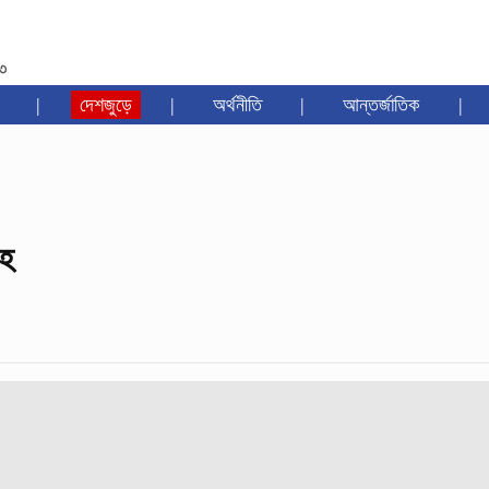
৩৩
|
দেশজুড়ে
|
অর্থনীতি
|
আন্তর্জাতিক
|
েহ