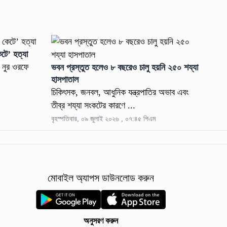
কেটে’ হত্যা
দ নুর ওরফে
ভবন প্রস্তুত হলেও ৮ বছরেও চালু হয়নি ২৫০ শয্যা
হাসপাতাল
চিকিৎসক, জনবল, আধুনিক যন্ত্রপাতির অভাব এবং
তীব্র শয্যা সংকটের কারণে ...
বৃহস্পতিবার, ০৯ জুলাই ২০২৬ , ০৭:৪৫ পিএম
মোবাইল অ্যাপস ডাউনলোড করুন
অনুসরণ করুন