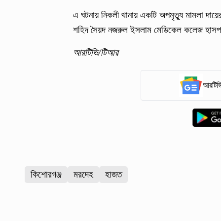
এ ঘটনায় নিকলী থানায় একটি অপমৃত্যু মামলা দায
শহিদ সৈয়দ নজরুল ইসলাম মেডিকেল কলেজ হাসপাত
আরটিভি/টিআর
আরটিভি
কিশোরগঞ্জ
মরদেহ
হাজত