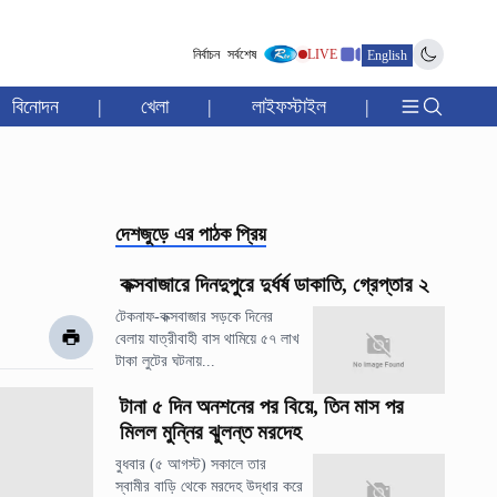
নির্বাচন
সর্বশেষ
LIVE
English
বিনোদন
|
খেলা
|
লাইফস্টাইল
|
দেশজুড়ে
এর পাঠক প্রিয়
কক্সবাজারে দিনদুপুরে দুর্ধর্ষ ডাকাতি, গ্রেপ্তার ২
টেকনাফ-কক্সবাজার সড়কে দিনের
বেলায় যাত্রীবাহী বাস থামিয়ে ৫৭ লাখ
টাকা লুটের ঘটনায়...
টানা ৫ দিন অনশনের পর বিয়ে, তিন মাস পর
মিলল মুন্নির ঝুলন্ত মরদেহ
বুধবার (৫ আগস্ট) সকালে তার
স্বামীর বাড়ি থেকে মরদেহ উদ্ধার করে