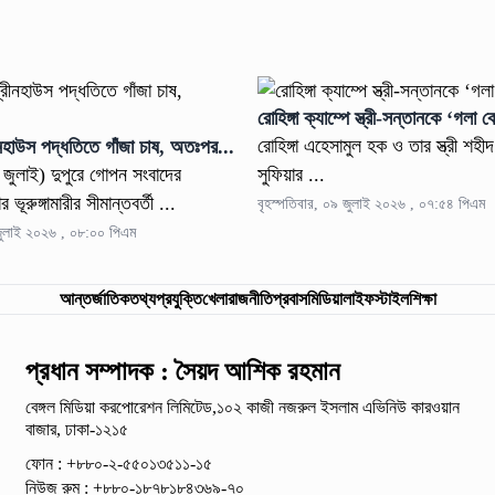
রোহিঙ্গা ক্যাম্পে স্ত্রী-সন্তানকে ‘গলা 
রোহিঙ্গা এহেসামুল হক ও তার স্ত্রী শহী
্রীনহাউস পদ্ধতিতে গাঁজা চাষ, অতঃপর...
৯ জুলাই) দুপুরে গোপন সংবাদের
সুফিয়ার ...
ভূরুঙ্গামারীর সীমান্তবর্তী ...
বৃহস্পতিবার, ০৯ জুলাই ২০২৬ , ০৭:৫৪ পিএম
 জুলাই ২০২৬ , ০৮:০০ পিএম
আন্তর্জাতিক
তথ্যপ্রযুক্তি
খেলা
রাজনীতি
প্রবাস
মিডিয়া
লাইফস্টাইল
শিক্ষা
প্রধান সম্পাদক : সৈয়দ আশিক রহমান
বেঙ্গল মিডিয়া করপোরেশন লিমিটেড,১০২ কাজী নজরুল ইসলাম
এভিনিউ কারওয়ান
বাজার, ঢাকা-১২১৫
ফোন : +৮৮০-২-৫৫০১৩৫১১-১৫
নিউজ রুম : +৮৮০-১৮৭৮১৮৪৩৬৯-৭০