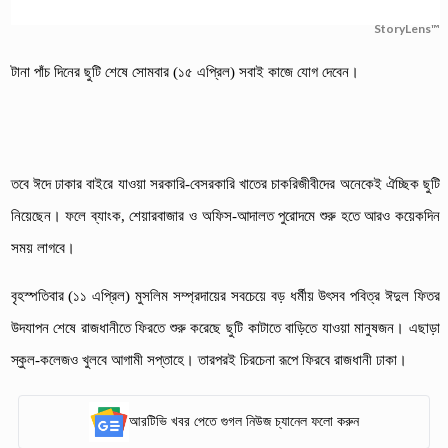
StoryLens™
টানা পাঁচ দিনের ছুটি শেষে সোমবার (১৫ এপ্রিল) সবাই কাজে যোগ দেবেন।
তবে ঈদে ঢাকার বাইরে যাওয়া সরকারি-বেসরকারি খাতের চাকরিজীবীদের অনেকেই ঐচ্ছিক ছুটি
নিয়েছেন। ফলে ব্যাংক, শেয়ারবাজার ও অফিস-আদালত পুরোদমে শুরু হতে আরও কয়েকদিন
সময় লাগবে।
বৃহস্পতিবার (১১ এপ্রিল) মুসলিম সম্প্রদায়ের সবচেয়ে বড় ধর্মীয় উৎসব পবিত্র ঈদুল ফিতর
উদযাপন শেষে রাজধানীতে ফিরতে শুরু করেছে ছুটি কাটাতে বাড়িতে যাওয়া মানুষজন। এছাড়া
স্কুল-কলেজও খুলবে আগামী সপ্তাহে। তারপরই চিরচেনা রূপে ফিরবে রাজধানী ঢাকা।
আরটিভি খবর পেতে গুগল নিউজ চ্যানেল ফলো করুন