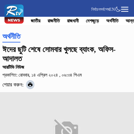
নির্বাচন
সর্বশেষ
EN
জাতীয়
রাজনীতি
রাজধানী
দেশজুড়ে
অর্থনীতি
আন্ত
অর্থনীতি
ঈদের ছুটি শেষে সোমবার খুলছে ব্যাংক, অফিস-
আদালত
আরটিভি নিউজ
প্রকাশিত: রোববার, ১৪ এপ্রিল ২০২৪ , ০৬:৩৪ পিএম
শেয়ার করুন: