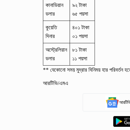
কানাডিয়ান
৯২ টাকা
ডলার
৬৫ পয়সা
কুয়েতি
৪০১ টাকা
দিনার
০১ পয়সা
অস্ট্রেলিয়ান
৮১ টাকা
ডলার
১১ পয়সা
** যেকোনো সময় মুদ্রার বিনিময় হার পরিবর্তন হ
আরটিভি/এমএ
আরটিভি