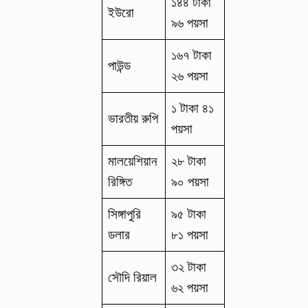
১৪৪ টাকা
ইউরো
৯৬ পয়সা
১৬৭ টাকা
পাউন্ড
২৬ পয়সা
১ টাকা ৪১
ভারতীয় রুপি
পয়সা
মালয়েশিয়ান
২৮ টাকা
রিঙ্গিত
৯০ পয়সা
সিঙ্গাপুরি
৯৫ টাকা
ডলার
৮১ পয়সা
৩২ টাকা
সৌদি রিয়াল
৬২ পয়সা