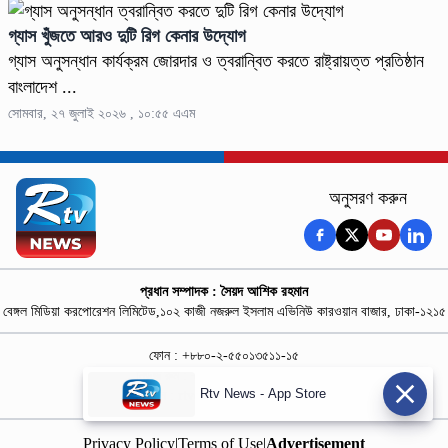
গ্যাস খুঁজতে আরও দুটি রিগ কেনার উদ্যোগ
গ্যাস অনুসন্ধান কার্যক্রম জোরদার ও ত্বরান্বিত করতে রাষ্ট্রায়ত্ত প্রতিষ্ঠান
বাংলাদেশ ...
সোমবার, ২৭ জুলাই ২০২৬ , ১০:৫৫ এএম
অনুসরণ করুন
প্রধান সম্পাদক : সৈয়দ আশিক রহমান
বেঙ্গল মিডিয়া করপোরেশন লিমিটেড,১০২ কাজী নজরুল ইসলাম এভিনিউ কারওয়ান বাজার, ঢাকা-১২১৫
ফোন : +৮৮০-২-৫৫০১৩৫১১-১৫
নিউজ রুম : +৮৮০-১৮৭৮১৮৪৩৬৯-৭০
Rtv News - App Store
বিজ্ঞাপন :
rtvdigitalad@gmail.com
Privacy Policy
|
Terms of Use
|
Advertisement