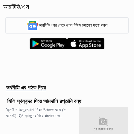
আরটিভি/এস
আরটিভি খবর পেতে গুগল নিউজ চ্যানেল ফলো করুন
অর্থনীতি
এর পাঠক প্রিয়
হিলি স্থলবন্দর দিয়ে আমদানি-রপ্তানি বন্ধ
'জুলাই গণঅভ্যুত্থান' দিবস উপলক্ষে আজ (৫
আগস্ট) হিলি স্থলবন্দর দিয়ে বাংলাদেশ ও...