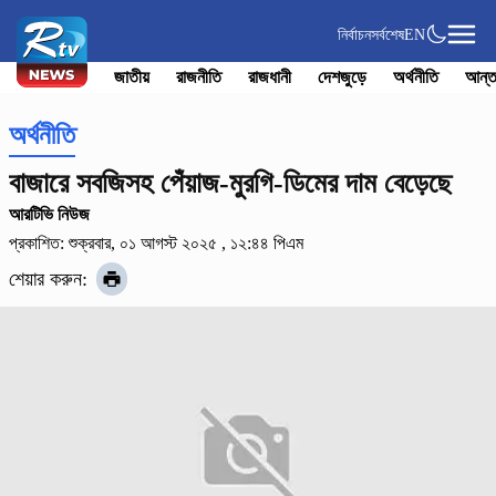
নির্বাচন
সর্বশেষ
EN
জাতীয়
রাজনীতি
রাজধানী
দেশজুড়ে
অর্থনীতি
আন্ত
অর্থনীতি
বাজারে সবজিসহ পেঁয়াজ-মুরগি-ডিমের দাম বেড়েছে
আরটিভি নিউজ
প্রকাশিত: শুক্রবার, ০১ আগস্ট ২০২৫ , ১২:৪৪ পিএম
শেয়ার করুন: