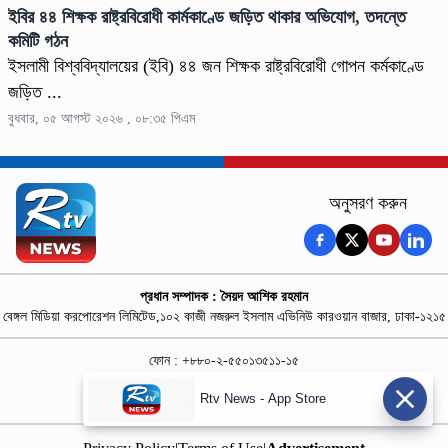
ইবির ৪৪ শিক্ষক রাষ্ট্রবিরোধী কার্মকাণ্ডে জড়িত থাকার অভিযোগ, তদন্তে
কমিটি গঠন
ইসলামী বিশ্ববিদ্যালয়ের (ইবি) ৪৪ জন শিক্ষক রাষ্ট্রবিরোধী গোপন কর্মকাণ্ডে
জড়িত ...
বুধবার, ০৫ আগস্ট ২০২৬ , ০৮:৩৫ পিএম
অনুসরণ করুন
প্রধান সম্পাদক : সৈয়দ আশিক রহমান
বেঙ্গল মিডিয়া করপোরেশন লিমিটেড,১০২ কাজী নজরুল ইসলাম এভিনিউ কারওয়ান বাজার, ঢাকা-১২১৫
ফোন : +৮৮০-২-৫৫০১৩৫১১-১৫
নিউজ রুম : +৮৮০-১৮৭৮১৮৪৩৬৯-৭০
Rtv News - App Store
বিজ্ঞাপন :
rtvdigitalad@gmail.com