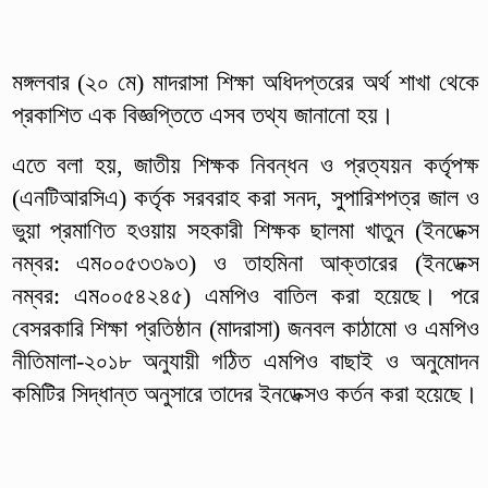
মঙ্গলবার (২০ মে) মাদরাসা শিক্ষা অধিদপ্তরের অর্থ শাখা থেকে
প্রকাশিত এক বিজ্ঞপ্তিতে এসব তথ্য জানানো হয়।
এতে বলা হয়, জাতীয় শিক্ষক নিবন্ধন ও প্রত্যয়ন কর্তৃপক্ষ
(এনটিআরসিএ) কর্তৃক সরবরাহ করা সনদ, সুপারিশপত্র জাল ও
ভুয়া প্রমাণিত হওয়ায় সহকারী শিক্ষক ছালমা খাতুন (ইনডেক্স
নম্বর: এম০০৫৩৩৯৩) ও তাহমিনা আক্তারের (ইনডেক্স
নম্বর: এম০০৫৪২৪৫) এমপিও বাতিল করা হয়েছে। পরে
বেসরকারি শিক্ষা প্রতিষ্ঠান (মাদরাসা) জনবল কাঠামো ও এমপিও
নীতিমালা-২০১৮ অনুযায়ী গঠিত এমপিও বাছাই ও অনুমোদন
কমিটির সিদ্ধান্ত অনুসারে তাদের ইনডেক্সও কর্তন করা হয়েছে।