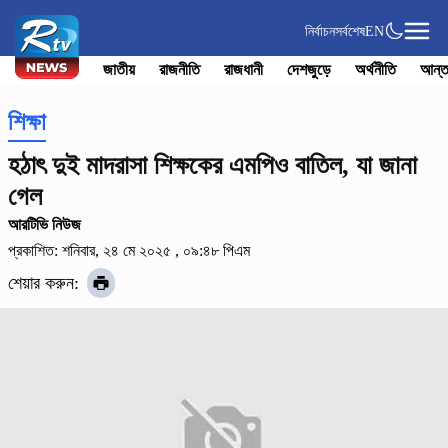
নির্বাচন
সর্বশেষ
EN
জাতীয়
রাজনীতি
রাজধানী
দেশজুড়ে
অর্থনীতি
আন্ত
শিক্ষা
হঠাৎ দুই মাদরাসা শিক্ষকের এমপিও বাতিল, যা জানা
গেল
আরটিভি নিউজ
প্রকাশিত: শনিবার, ২৪ মে ২০২৫ , ০৯:৪৮ পিএম
শেয়ার করুন: