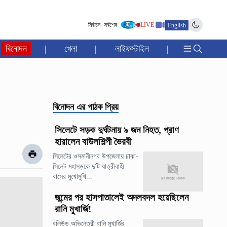
নির্বাচন
সর্বশেষ
LIVE
English
বিনোদন
|
খেলা
|
লাইফস্টাইল
|
বিনোদন
এর পাঠক প্রিয়
সিলেটে সড়ক দুর্ঘটনায় ৯ জন নিহত, প্রাণ
হারালেন বাউলশিল্পী ভৈরবী
সিলেটের ওসমানীনগর উপজেলায় ঢাকা-
সিলেট মহাসড়কে দুটি যাত্রীবাহী
বাসের মুখোমুখি...
জন্মের পর হাসপাতালেই অদলবদল হয়েছিলেন
রানি মুখার্জি!
বলিউড অভিনেত্রী রানি মুখার্জির