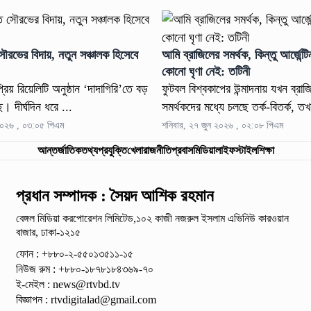
সৌরভের বিদায়, নতুন সঞ্চালক হিসেবে
আমি ব্রাজিলের সমর্থক, কিন্তু আর্জেন্টি
কোনো ঘৃণা নেই: তটিনী
িয় রিয়েলিটি অনুষ্ঠান ‘দাদাগিরি’তে বড়
ফুটবল বিশ্বকাপের উন্মাদনায় যখন ব্রাজি
। দীর্ঘদিন ধরে ...
সমর্থকদের মধ্যে চলছে তর্ক-বিতর্ক, তখ
২০২৬ , ০৩:০৫ পিএম
শনিবার, ২৭ জুন ২০২৬ , ০২:০৮ পিএম
আন্তর্জাতিক
তথ্যপ্রযুক্তি
খেলা
রাজনীতি
প্রবাস
মিডিয়া
লাইফস্টাইল
শিক্ষা
প্রধান সম্পাদক : সৈয়দ আশিক রহমান
বেঙ্গল মিডিয়া করপোরেশন লিমিটেড,১০২ কাজী নজরুল ইসলাম
এভিনিউ কারওয়ান
বাজার, ঢাকা-১২১৫
ফোন : +৮৮০-২-৫৫০১৩৫১১-১৫
নিউজ রুম : +৮৮০-১৮৭৮১৮৪৩৬৯-৭০
ই-মেইল :
news@rtvbd.tv
বিজ্ঞাপন :
rtvdigitalad@gmail.com