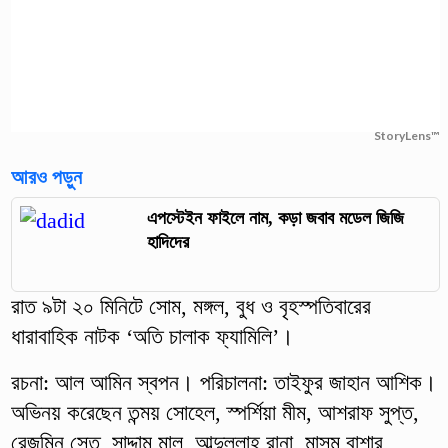
StoryLens™
আরও পড়ুন
এপস্টেইন ফাইলে নাম, কড়া জবাব মডেল জিজি
হাদিদের
রাত ৯টা ২০ মিনিটে সোম, মঙ্গল, বুধ ও বৃহস্পতিবারের
ধারাবাহিক নাটক ‘অতি চালাক ফ্যামিলি’।
রচনা: আল আমিন স্বপন। পরিচালনা: তাইফুর জাহান আশিক।
অভিনয় করেছেন তন্ময় সোহেল, স্পর্শিয়া মীম, আশরাফ সুপ্ত,
রেজমিন সেতু, সাদ্দাম মাল, আব্দুল্লাহ রানা, মাসুম বাশার,