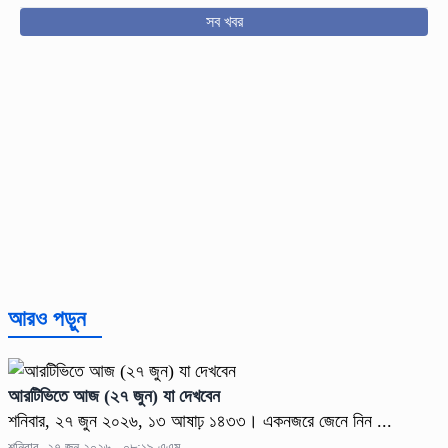
সব খবর
আরও পড়ুন
আরটিভিতে আজ (২৭ জুন) যা দেখবেন
শনিবার, ২৭ জুন ২০২৬, ১৩ আষাঢ় ১৪৩৩। একনজরে জেনে নিন ...
শনিবার, ২৭ জুন ২০২৬ , ০৮:১৯ এএম