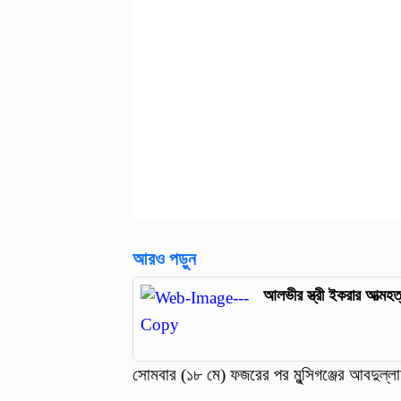
আরও পড়ুন
আলভীর স্ত্রী ইকরার আত্মহত
সোমবার (১৮ মে) ফজরের পর মুন্সিগঞ্জের আবদুল্