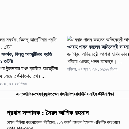
ওমরাহ পালন করলেন অভিনেত্রী ভাবনা
জনপ্রিয় অভিনেত্রী আশনা হাবিব ভাবন
সমর্থক, কিন্তু আর্জেন্টিনার প্রতি
ই: তটিনী
পবিত্র ওমরাহ পালন করেছেন। ...
ের উন্মাদনায় যখন ব্রাজিল-আর্জেন্টিনা
শনিবার, ২৭ জুন ২০২৬ , ১২:২৬ পিএম
যে চলছে তর্ক-বিতর্ক, তখন ...
২০২৬ , ০২:০৮ পিএম
আন্তর্জাতিক
তথ্যপ্রযুক্তি
খেলা
রাজনীতি
প্রবাস
মিডিয়া
লাইফস্টাইল
শিক্ষা
প্রধান সম্পাদক : সৈয়দ আশিক রহমান
বেঙ্গল মিডিয়া করপোরেশন লিমিটেড,১০২ কাজী নজরুল ইসলাম
এভিনিউ কারওয়ান
বাজার, ঢাকা-১২১৫