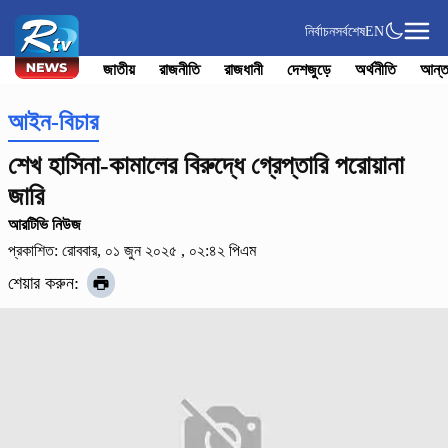
নির্বাচন
সর্বশেষ
EN
জাতীয়
রাজনীতি
রাজধানী
দেশজুড়ে
অর্থনীতি
আন্ত
আইন-বিচার
শেখ হাসিনা-কামালের বিরুদ্ধে গ্রেপ্তারি পরোয়ানা
জারি
আরটিভি নিউজ
প্রকাশিত: রোববার, ০১ জুন ২০২৫ , ০২:৪২ পিএম
শেয়ার করুন: