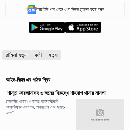
আরটিভি খবর পেতে গুগল নিউজ চ্যানেল ফলো করুন
রামিসা হত্যা
ধর্ষণ
হত্যা
আইন-বিচার
এর পাঠক প্রিয়
শান্তা ফারজানাসহ ৬ জনের বিরুদ্ধে শাহবাগ থানায় মামলা
রাজধানীর শাহবাগ এলাকায় সরকারবিরোধী
উসকানিমূলক স্লোগান, অপপ্রচার এবং জুলাই-
আগস্ট...