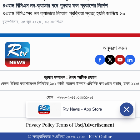
৪৩তম বিসিএস নন-ক্যাডার পদে পুনরায় ফল প্রকাশের নির্দেশ
৪৩তম বিসিএসের নন ক্যাডারে নিয়োগ প্রক্রিয়া স্বচ্ছ হয়নি জানিয়ে ৬০ ...
বৃহস্পতিবার, ২৫ জুন ২০২৬ , ০২:১৮ পিএম
অনুসরণ করুন
প্রধান সম্পাদক : সৈয়দ আশিক রহমান
বেঙ্গল মিডিয়া করপোরেশন লিমিটেড,১০২ কাজী নজরুল ইসলাম এভিনিউ কারওয়ান বাজার, ঢাকা-১২১৫
ফোন : +৮৮০-২-৫৫০১৩৫১১-১৫
নিউজ রুম : +৮৮০-১৮৭৮১৮৪৩৬৯-৭০
Rtv News - App Store
বিজ্ঞাপন :
rtvdigitalad@gmail.com
Privacy Policy
|
Terms of Use
|
Advertisement
© স্বত্বাধিকার সংরক্ষিত ২০১৬-২০২৬ | RTV Online