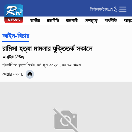
নির্বাচন
সর্বশেষ
EN
জাতীয়
রাজনীতি
রাজধানী
দেশজুড়ে
অর্থনীতি
আন্ত
আইন-বিচার
রামিসা হত্যা মামলার যুক্তিতর্ক সকালে
আরটিভি নিউজ
প্রকাশিত: বৃহস্পতিবার, ০৪ জুন ২০২৬ , ০৫:১৩ এএম
শেয়ার করুন: