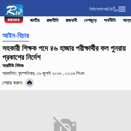
নির্বাচন
সর্বশেষ
EN
জাতীয়
রাজনীতি
রাজধানী
দেশজুড়ে
অর্থনীতি
আন্ত
আইন-বিচার
সহকারী শিক্ষক পদে ৪৬ হাজার পরীক্ষার্থীর ফল পুনরায়
প্রকাশের নির্দেশ
আরটিভি নিউজ
প্রকাশিত: বৃহস্পতিবার, ০৯ জুলাই ২০২৬ , ০১:০৬ পিএম
শেয়ার করুন: