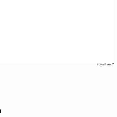
StoryLens™
ন।