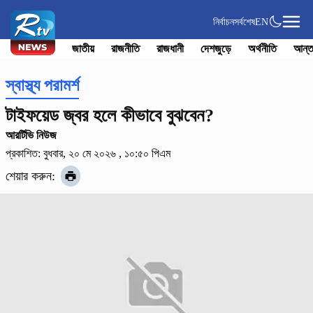
নির্বাচন
সর্বশেষ
EN
জাতীয়
রাজনীতি
রাজধানী
দেশজুড়ে
অর্থনীতি
আন্ত
স্বাস্থ্য পরামর্শ
টাইফয়েড জ্বর হলে কীভাবে বুঝবেন?
আরর্টিভি নিউজ
প্রকাশিত: বুধবার, ২০ মে ২০২৬ , ১০:৫০ পিএম
শেয়ার করুন: