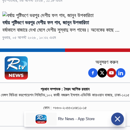
বৃহস্পতিবার, ০৬ আগস্ট ২০২৬ , ১১:১৮ এএম
বর্ষায় পুষ্টিগুণে ভরপুর দেশীয় ফল গাব, জানুন উপকারিতা
বর্ষাকালে বাজারে দেখা মেলে দেশীয় সুস্বাদু ফল গাবের। অনেকের কাছে ...
বুধবার, ০৫ আগস্ট ২০২৬ , ১০:৩২ এএম
অনুসরণ করুন
প্রধান সম্পাদক : সৈয়দ আশিক রহমান
বেঙ্গল মিডিয়া করপোরেশন লিমিটেড,১০২ কাজী নজরুল ইসলাম এভিনিউ কারওয়ান বাজার, ঢাকা-১২১৫
ফোন : +৮৮০-২-৫৫০১৩৫১১-১৫
নিউজ রুম : +৮৮০-১৮৭৮১৮৪৩৬৯-৭০
Rtv News - App Store
বিজ্ঞাপন :
rtvdigitalad@gmail.com