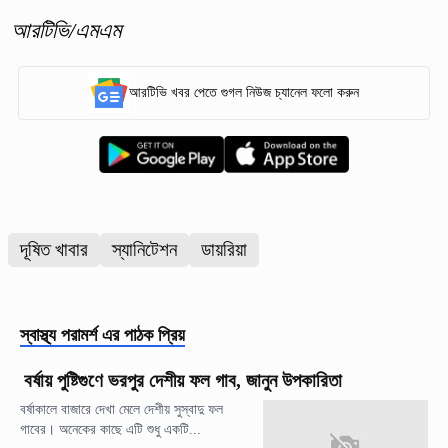
আরটিভি/এমএম
আরটিভি খবর পেতে গুগল নিউজ চ্যানেল ফলো করুন
দূষিত খাবার
স্যানিটেশন
ডায়রিয়া
স্বাস্থ্য পরামর্শ
এর পাঠক প্রিয়
বর্ষায় পুষ্টিগুণে ভরপুর দেশীয় ফল গাব, জানুন উপকারিতা
বর্ষাকালে বাজারে দেখা মেলে দেশীয় সুস্বাদু ফল
গাবের। অনেকের কাছে এটি শুধু একটি...