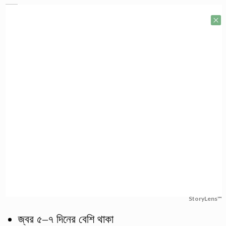
StoryLens™
জ্বর ৫–৭ দিনের বেশি থাকা