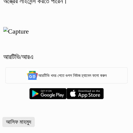
অস্ত্রের লাইসেন্স করতে পারেন।
আরটিভি/আরএ
আরটিভি খবর পেতে গুগল নিউজ চ্যানেল ফলো করুন
আসিফ মাহমুদ