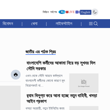
নির্বাচন
সর্বশেষ
LIVE
English
বিনোদন
|
খেলা
|
লাইফস্টাইল
|
জাতীয়
এর পাঠক প্রিয়
বাংলাদেশি কর্মীদের আকামা নিয়ে বড় সুখবর দিল
সৌদি সরকার
এখন থেকে সৌদি আরবে কর্মস্থলে
বাংলাদেশী কর্মীদের কোনো কারণে মূল
নিয়োগকর্তা বা...
র‍্যাব বিলুপ্ত করে আনা হচ্ছে নতুন বাহিনী, খসড়া
আইন প্রকাশ
খসড়া অনুযায়ী, নতুন ইউনিটের জন্য