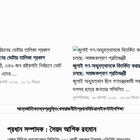
্বাচনের ভোটার তালিকা প্রকাশ
ী, ৩৪৯ জন রাষ্ট্রপতি নির্বাচনে ভোট
জুলাই গণ-অভ্যুত্থানকে বিতর্কিত করার
চলছে: সমাজকল্যাণ প্রতিমন্ত্রী
 এদের ...
জুলাই অভ্যুত্থান ছিল গণতন্ত্রকামী 
 আগস্ট ২০২৬ , ১০:২১ পিএম
দলসহ ছাত্র জনতার সম্মিলিত ...
বৃহস্পতিবার, ০৬ আগস্ট ২০২৬ , ০৯:৩৩ পিএম
আন্তর্জাতিক
তথ্যপ্রযুক্তি
খেলা
রাজনীতি
প্রবাস
মিডিয়া
লাইফস্টাইল
শিক্ষা
প্রধান সম্পাদক : সৈয়দ আশিক রহমান
বেঙ্গল মিডিয়া করপোরেশন লিমিটেড,১০২ কাজী নজরুল ইসলাম
এভিনিউ কারওয়ান