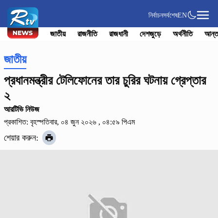
নির্বাচন
সর্বশেষ
EN
জাতীয়
রাজনীতি
রাজধানী
দেশজুড়ে
অর্থনীতি
আন্ত
জাতীয়
প্রধানমন্ত্রীর টেলিফোনের তার চুরির ঘটনায় গ্রেপ্তার
২
আরটিভি নিউজ
প্রকাশিত: বৃহস্পতিবার, ০৪ জুন ২০২৬ , ০৪:৫৯ পিএম
শেয়ার করুন: