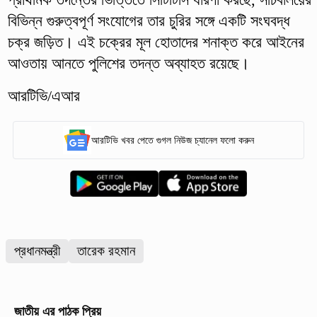
বিভিন্ন গুরুত্বপূর্ণ সংযোগের তার চুরির সঙ্গে একটি সংঘবদ্ধ
চক্র জড়িত। এই চক্রের মূল হোতাদের শনাক্ত করে আইনের
আওতায় আনতে পুলিশের তদন্ত অব্যাহত রয়েছে।
আরটিভি/এআর
আরটিভি খবর পেতে গুগল নিউজ চ্যানেল ফলো করুন
প্রধানমন্ত্রী
তারেক রহমান
জাতীয়
এর পাঠক প্রিয়