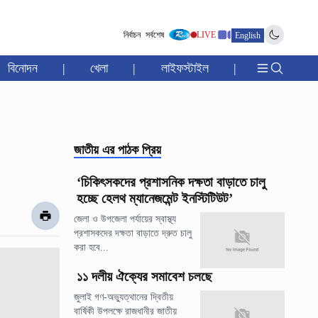
নির্বাচন
সর্বশেষ
LIVE
English
বিনোদন
|
খেলা
|
লাইফস্টাইল
|
জাতীয়
এর পাঠক প্রিয়
‘চিকিৎসকদের প্রশাসনিক দক্ষতা বাড়াতে চালু
হচ্ছে হেলথ ম্যানেজমেন্ট ইনস্টিটিউট’
জেলা ও উপজেলা পর্যায়ের স্বাস্থ্য
প্রশাসকদের দক্ষতা বাড়াতে দ্রুত চালু
করা হবে...
১১ দলীয় ঐক্যের সমাবেশ চলছে
জুলাই গণ-অভ্যুত্থানের দ্বিতীয়
বার্ষিকী উপলক্ষে রাজধানীর জাতীয়