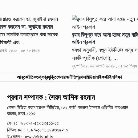
য়ারত করলেন ডা. জুবাইদা রহমান
ীতে সামরিক কবরস্থানে বাবা সাবেক
র‍্যাব বিলুপ্ত করে আনা হচ্ছে নতুন বাহ
আইন প্রকাশ
মন্ত্রী এবং ...
খসড়া অনুযায়ী, নতুন ইউনিটের জন্য সর
 আগস্ট ২০২৬ , ০৫:৪৮ পিএম
একটি প্রতীক (লোগো), ...
বৃহস্পতিবার, ০৬ আগস্ট ২০২৬ , ০৫:০৩ পিএম
আন্তর্জাতিক
তথ্যপ্রযুক্তি
খেলা
রাজনীতি
প্রবাস
মিডিয়া
লাইফস্টাইল
শিক্ষা
প্রধান সম্পাদক : সৈয়দ আশিক রহমান
বেঙ্গল মিডিয়া করপোরেশন লিমিটেড,১০২ কাজী নজরুল ইসলাম
এভিনিউ কারওয়ান
বাজার, ঢাকা-১২১৫
ফোন : +৮৮০-২-৫৫০১৩৫১১-১৫
নিউজ রুম : +৮৮০-১৮৭৮১৮৪৩৬৯-৭০
ই-মেইল :
news@rtvbd.tv