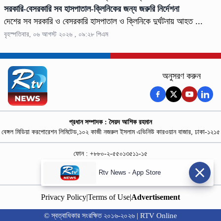
সরকারি-বেসরকারি সব হাসপাতাল-ক্লিনিকের জন্য জরুরি নির্দেশনা
দেশের সব সরকারি ও বেসরকারি হাসপাতাল ও ক্লিনিকে দুর্ঘটনায় আহত ...
বৃহস্পতিবার, ০৬ আগস্ট ২০২৬ , ০৯:২৮ পিএম
অনুসরণ করুন
প্রধান সম্পাদক : সৈয়দ আশিক রহমান
বেঙ্গল মিডিয়া করপোরেশন লিমিটেড,১০২ কাজী নজরুল ইসলাম এভিনিউ কারওয়ান বাজার, ঢাকা-১২১৫
ফোন : +৮৮০-২-৫৫০১৩৫১১-১৫
নিউজ রুম : +৮৮০-১৮৭৮১৮৪৩৬৯-৭০
Rtv News - App Store
বিজ্ঞাপন :
rtvdigitalad@gmail.com
Privacy Policy
|
Terms of Use
|
Advertisement
© স্বত্বাধিকার সংরক্ষিত ২০১৬-২০২৬ | RTV Online