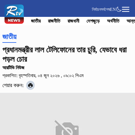
নির্বাচন
সর্বশেষ
EN
জাতীয়
রাজনীতি
রাজধানী
দেশজুড়ে
অর্থনীতি
আন্ত
জাতীয়
প্রধানমন্ত্রীর লাল টেলিফোনের তার চুরি, যেভাবে ধরা
পড়ল চোর
আরটিভি নিউজ
প্রকাশিত: বৃহস্পতিবার, ০৪ জুন ২০২৬ , ০৯:০২ পিএম
শেয়ার করুন: