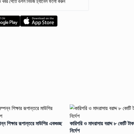
 খবর পেতে গুগল নিউজ চ্যানেল ফলো করুন
্পন্ন শিক্ষার রূপান্তরে মাউশির একগুচ্ছ
কারিগরি ও মাদরাসায় বরাদ্দ ৮ কোটি টা
নির্দেশ