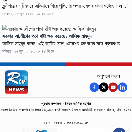
মুন্সীগঞ্জের শ্রীনগরে অভিযানে গিয়ে পুলিশের ওপর হামলার ঘটনা ঘটেছে। এ ...
রোববার, ২৮ জুন ২০২৬ , ১১:০১ এএম
সরকার আ.লীগের পথে হাঁটা শুরু করেছে: আসিফ মাহমুদ
আসিফ মাহমুদ বলেন, এই জাতির সঙ্গে, এদেশের জনগণের সঙ্গে প্রতারণার ...
শনিবার, ২৭ জুন ২০২৬ , ০৮:৪৬ পিএম
অনুসরণ করুন
প্রধান সম্পাদক : সৈয়দ আশিক রহমান
বেঙ্গল মিডিয়া করপোরেশন লিমিটেড,১০২ কাজী নজরুল ইসলাম এভিনিউ কারওয়ান বাজার, ঢাকা-১২১৫
ফোন : +৮৮০-২-৫৫০১৩৫১১-১৫
নিউজ রুম : +৮৮০-১৮৭৮১৮৪৩৬৯-৭০