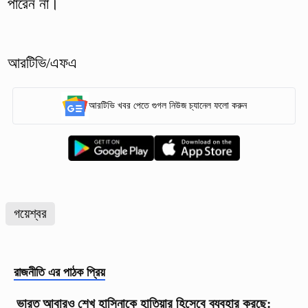
পারেন না।
আরটিভি/এফএ
আরটিভি খবর পেতে গুগল নিউজ চ্যানেল ফলো করুন
গয়েশ্বর
রাজনীতি
এর পাঠক প্রিয়
ভারত আবারও শেখ হাসিনাকে হাতিয়ার হিসেবে ব্যবহার করছে: