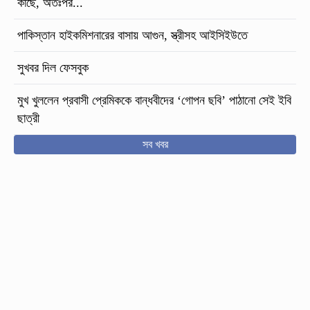
কাছে, অতঃপর...
পাকিস্তান হাইকমিশনারের বাসায় আগুন, স্ত্রীসহ আইসিইউতে
সুখবর দিল ফেসবুক
মুখ খুললেন প্রবাসী প্রেমিককে বান্ধবীদের ‘গোপন ছবি’ পাঠানো সেই ইবি
ছাত্রী
সব খবর