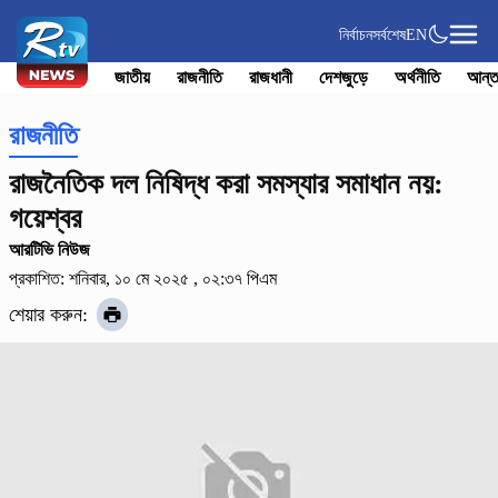
নির্বাচন
সর্বশেষ
EN
জাতীয়
রাজনীতি
রাজধানী
দেশজুড়ে
অর্থনীতি
আন্ত
রাজনীতি
রাজনৈতিক দল নিষিদ্ধ করা সমস্যার সমাধান নয়:
গয়েশ্বর
আরটিভি নিউজ
প্রকাশিত: শনিবার, ১০ মে ২০২৫ , ০২:৩৭ পিএম
শেয়ার করুন: