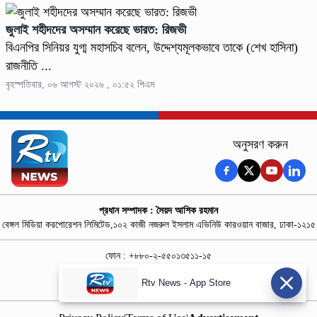
জুলাই শহীদদের অসম্মান করেছে ভারত: রিজভী
বিএনপির সিনিয়র যুগ্ম মহাসচিব বলেন, উদ্দেশ্যমূলকভাবে তাকে (শেখ হাসিনা)
রাজনীতি ...
বৃহস্পতিবার, ০৬ আগস্ট ২০২৬ , ০১:৫২ পিএম
অনুসরণ করুন
প্রধান সম্পাদক : সৈয়দ আশিক রহমান
বেঙ্গল মিডিয়া করপোরেশন লিমিটেড,১০২ কাজী নজরুল ইসলাম এভিনিউ কারওয়ান বাজার, ঢাকা-১২১৫
ফোন : +৮৮০-২-৫৫০১৩৫১১-১৫
নিউজ রুম : +৮৮০-১৮৭৮১৮৪৩৬৯-৭০
Rtv News - App Store
বিজ্ঞাপন :
rtvdigitalad@gmail.com