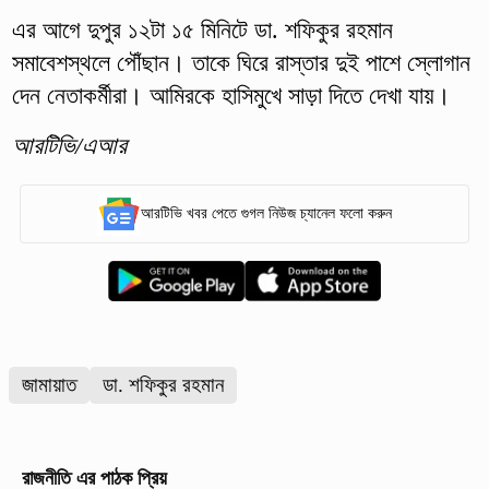
এর আগে দুপুর ১২টা ১৫ মিনিটে ডা. শফিকুর রহমান
সমাবেশস্থলে পৌঁছান। তাকে ঘিরে রাস্তার দুই পাশে স্লোগান
দেন নেতাকর্মীরা। আমিরকে হাসিমুখে সাড়া দিতে দেখা যায়।
আরটিভি/এআর
আরটিভি খবর পেতে গুগল নিউজ চ্যানেল ফলো করুন
জামায়াত
ডা. শফিকুর রহমান
রাজনীতি
এর পাঠক প্রিয়