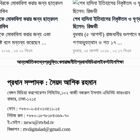
রকে মোকাবিলা করার জন্য ছাত্রদল
শেখ হাসিনা ইতিহাসের নিকৃষ্টতম ও ঘৃণ্য
রাকিব
ছিলেন: রিজভী
রকে মোকাবিলা করার জন্য একা
বুধবার (৫ আগস্ট) রাজধানীর গুলশানে 
্ট বলে মন্তব্য করেছেন ...
গণঅভ্যুত্থান ও গত ১৭ ...
ট ২০২৬ , ০৫:০১ পিএম
বুধবার, ০৫ আগস্ট ২০২৬ , ০২:১৭ পিএম
আন্তর্জাতিক
তথ্যপ্রযুক্তি
খেলা
রাজনীতি
প্রবাস
মিডিয়া
লাইফস্টাইল
শিক্ষা
প্রধান সম্পাদক : সৈয়দ আশিক রহমান
বেঙ্গল মিডিয়া করপোরেশন লিমিটেড,১০২ কাজী নজরুল ইসলাম
এভিনিউ কারওয়ান
বাজার, ঢাকা-১২১৫
ফোন : +৮৮০-২-৫৫০১৩৫১১-১৫
নিউজ রুম : +৮৮০-১৮৭৮১৮৪৩৬৯-৭০
ই-মেইল :
news@rtvbd.tv
বিজ্ঞাপন :
rtvdigitalad@gmail.com