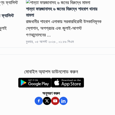
শান্তা ফারজানাসহ ৬ জনের বিরুদ্ধে শাহবাগ থানায়
মামলা
 ফ্যাসিস্ট
রাজধানীর শাহবাগ এলাকায় সরকারবিরোধী উসকানিমূলক
জুলাই
স্লোগান, অপপ্রচার এবং জুলাই-আগস্ট
গণআন্দোলনের ...
বুধবার, ০৫ আগস্ট ২০২৬ , ০১:৫৬ পিএম
মোবাইল অ্যাপস ডাউনলোড করুন
অনুসরণ করুন