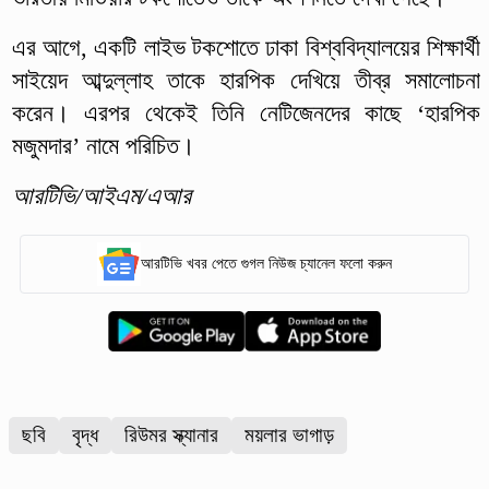
এর আগে, একটি লাইভ টকশোতে ঢাকা বিশ্ববিদ্যালয়ের শিক্ষার্থী
সাইয়েদ আব্দুল্লাহ তাকে হারপিক দেখিয়ে তীব্র সমালোচনা
করেন। এরপর থেকেই তিনি নেটিজেনদের কাছে ‘হারপিক
মজুমদার’ নামে পরিচিত।
আরটিভি/আইএম/এআর
আরটিভি খবর পেতে গুগল নিউজ চ্যানেল ফলো করুন
ছবি
বৃদ্ধ
রিউমর স্ক্যানার
ময়লার ভাগাড়