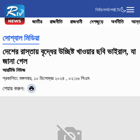
নির্বাচন
সর্বশেষ
EN
জাতীয়
রাজনীতি
রাজধানী
দেশজুড়ে
অর্থনীতি
আন্ত
সোশ্যাল মিডিয়া
দেশের রাস্তায় বৃদ্ধের উচ্ছিষ্ট খাওয়ার ছবি ভাইরাল, যা
জানা গেল
আরটিভি নিউজ
প্রকাশিত: মঙ্গলবার, ১০ ডিসেম্বর ২০২৪ , ০২:২৬ পিএম
শেয়ার করুন: