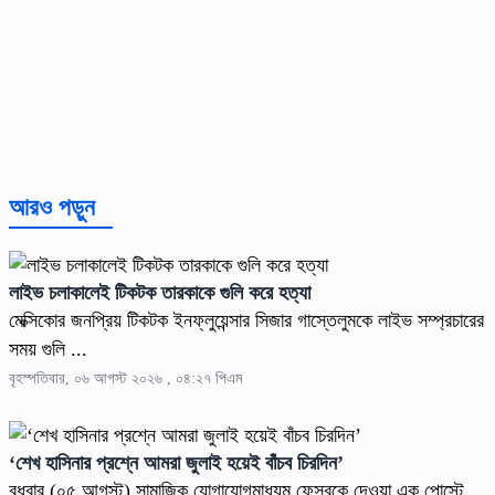
আরও পড়ুন
লাইভ চলাকালেই টিকটক তারকাকে গুলি করে হত্যা
মেক্সিকোর জনপ্রিয় টিকটক ইনফ্লুয়েন্সার সিজার গাস্তেলুমকে লাইভ সম্প্রচারের
সময় গুলি ...
বৃহস্পতিবার, ০৬ আগস্ট ২০২৬ , ০৪:২৭ পিএম
‘শেখ হাসিনার প্রশ্নে আমরা জুলাই হয়েই বাঁচব চিরদিন’
বুধবার (০৫ আগস্ট) সামাজিক যোগাযোগমাধ্যম ফেসবুকে দেওয়া এক পোস্টে