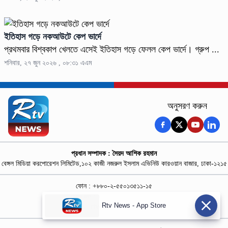
ইতিহাস গড়ে নকআউটে কেপ ভার্দে
প্রথমবার বিশ্বকাপ খেলতে এসেই ইতিহাস গড়ে ফেলল কেপ ভার্দে। গ্রুপ ...
শনিবার, ২৭ জুন ২০২৬ , ০৮:৩১ এএম
অনুসরণ করুন
প্রধান সম্পাদক : সৈয়দ আশিক রহমান
বেঙ্গল মিডিয়া করপোরেশন লিমিটেড,১০২ কাজী নজরুল ইসলাম এভিনিউ কারওয়ান বাজার, ঢাকা-১২১৫
ফোন : +৮৮০-২-৫৫০১৩৫১১-১৫
নিউজ রুম : +৮৮০-১৮৭৮১৮৪৩৬৯-৭০
Rtv News - App Store
বিজ্ঞাপন :
rtvdigitalad@gmail.com