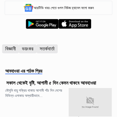
আরটিভি খবর পেতে গুগল নিউজ চ্যানেল ফলো করুন
বিজ্ঞানী
ভয়ংকর
সতর্কবার্তা
আবহাওয়া
এর পাঠক প্রিয়
সকাল থেকেই বৃষ্টি, আগামী ৫ দিন কেমন থাকবে আবহাওয়া
মৌসুমি বায়ু সক্রিয় থাকায় আগামী পাঁচ দিন দেশের
বিভিন্ন এলাকায় অস্থায়ীভাবে...