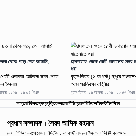
৮তলা থেকে পড়ে গেল আসামি,
হাসপাতাল থেকে রোগী ভাগানোর সময় দ
ধরা
্ধেশ্বরী এলাকায় আটতলা ভবন থেকে
বৃহস্পতিবার (৬ আগস্ট) দুপুরে বাংলা
ুল ইসলাম ...
গ্রাম প্রতিরক্ষা বাহিনীর ...
 আগস্ট ২০২৬ , ০৬:০৪ পিএম
বৃহস্পতিবার, ০৬ আগস্ট ২০২৬ , ০৫:৫৭ পিএম
আন্তর্জাতিক
তথ্যপ্রযুক্তি
খেলা
রাজনীতি
প্রবাস
মিডিয়া
লাইফস্টাইল
শিক্ষা
প্রধান সম্পাদক : সৈয়দ আশিক রহমান
বেঙ্গল মিডিয়া করপোরেশন লিমিটেড,১০২ কাজী নজরুল ইসলাম
এভিনিউ কারওয়ান