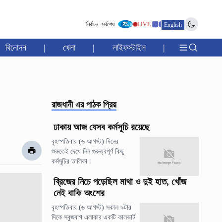
নির্বাচন
সর্বশেষ
LIVE
English
বিনোদন
|
খেলা
|
লাইফস্টাইল
|
রাজধানী
এর পাঠক প্রিয়
ঢাকায় আজ যেসব কর্মসূচি রয়েছে
বৃহস্পতিবার (৬ আগস্ট) দিনের
শুরুতেই দেখে নিন গুরুত্বপূর্ণ কিছু
কর্মসূচির তালিকা।
ব্রিজের নিচে পড়েছিল মাথা ও দুই হাত, খোঁজ
নেই বাকি অংশের
বৃহস্পতিবার (৬ আগস্ট) সকাল ৯টার
দিকে সবুজবাগ এলাকার একটি কালভার্ট