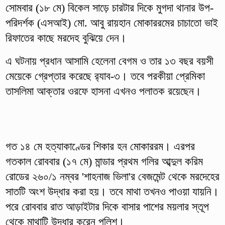
সোমবার (১৮ মে) বিকেল সাড়ে চারটার দিকে মুগদা থানার উপ-
পরিদর্শক (এসআই) মো. আবু রায়হান মোকাররমের চাচাতো ভাই
রিফাতের কাছে মরদেহ বুঝিয়ে দেন।
এ ঘটনায় প্রধান আসামি হেলেনা বেগম ও তার ১৩ বছর বয়সী
মেয়েকে গ্রেপ্তার করেছে র‍্যাব-৩। তবে পরকীয়া প্রেমিকা
তাসলিমা আক্তার ওরফে হাসনা এখনও পলাতক রয়েছেন।
গত ১৪ মে হত্যাকাণ্ডের শিকার হন মোকাররম। এরপর
গতকাল রোববার (১৭ মে) মান্ডার প্রথম গলির আব্দুল করিম
রোডের ২৬০/১ নম্বর 'শাহনাজ ভিলা'র বেজমেন্ট থেকে মরদেহের
সাতটি অংশ উদ্ধার করা হয়। তবে মাথা তখনও পাওয়া যায়নি।
পরে রোববার রাত আড়াইটার দিকে বাসার পাশের ময়লার স্তূপ
থেকে মাথাটি উদ্ধার করেন পুলিশ।