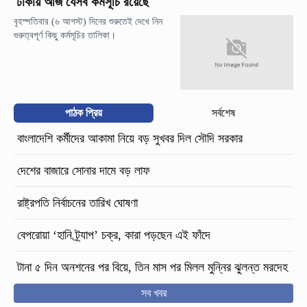
ঢাকায় আজ যেসব কর্মসূচি রয়েছে
বৃহস্পতিবার (৬ আগস্ট) দিনের শুরুতেই দেখে নিন
গুরুত্বপূর্ণ কিছু কর্মসূচির তালিকা।
পাঠক প্রিয়
সর্বশেষ
বাংলাদেশি কর্মীদের আকামা নিয়ে বড় সুখবর দিল সৌদি সরকার
দেশের বাজারে সোনার দামে বড় লাফ
রাষ্ট্রপতি নির্বাচনের তারিখ ঘোষণা
বেপরোয়া ‘হানি ট্র্যাপ’ চক্র, কারা পড়ছেন এই ফাঁদে
টানা ৫ দিন অনশনের পর বিয়ে, তিন মাস পর মিলল মুন্নির ঝুলন্ত মরদেহ
সব খবর