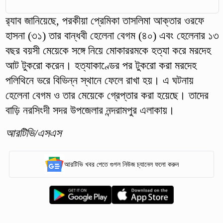
র‍্যাব জানিয়েছে, পরকীয়া প্রেমিকা তাসলিমা আক্তার ওরফে
হাসনা (৩১) তার বান্ধবী হেলেনা বেগম (৪০) এবং হেলেনার ১৩
বছর বয়সী মেয়েকে সঙ্গে নিয়ে মোকাররমকে হত্যা করে মরদেহ
আট টুকরো করেন। হত্যাকাণ্ডের পর টুকরো করা মরদেহ
পলিথিনে ভরে বিভিন্ন স্থানে ফেলে রাখা হয়। এ ঘটনায়
হেলেনা বেগম ও তার মেয়েকে গ্রেপ্তার করা হয়েছে। তাদের
বাড়ি নরসিংদী সদর উপজেলার নন্দরামপুর এলাকায়।
আরটিভি/এসএস
আরটিভি খবর পেতে গুগল নিউজ চ্যানেল ফলো করুন