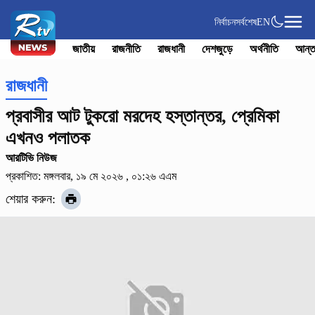
নির্বাচন
সর্বশেষ
EN
জাতীয়
রাজনীতি
রাজধানী
দেশজুড়ে
অর্থনীতি
আন্ত
রাজধানী
প্রবাসীর আট টুকরো মরদেহ হস্তান্তর, প্রেমিকা
এখনও পলাতক
আরটিভি নিউজ
প্রকাশিত: মঙ্গলবার, ১৯ মে ২০২৬ , ০১:২৬ এএম
শেয়ার করুন: