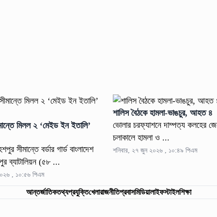
শালিস বৈঠকে হামলা-ভাঙচুর, আহত ৪
ভোলার চরফ্যাশনে দাম্পত্য কলহের জে
মান্তে মিলল ২ ‘মেইড ইন ইতালি’
চলাকালে হামলা ও ...
পুর সীমান্তে বর্ডার গার্ড বাংলাদেশ
শনিবার, ২৭ জুন ২০২৬ , ১০:৪৯ পিএম
পুর ব্যাটালিয়ন (৫৮ ...
২০২৬ , ১০:৫৬ পিএম
আন্তর্জাতিক
তথ্যপ্রযুক্তি
খেলা
রাজনীতি
প্রবাস
মিডিয়া
লাইফস্টাইল
শিক্ষা