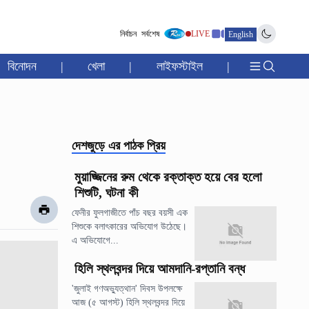
নির্বাচন
সর্বশেষ
LIVE
English
বিনোদন
|
খেলা
|
লাইফস্টাইল
|
দেশজুড়ে
এর পাঠক প্রিয়
মুয়াজ্জিনের রুম থেকে রক্তাক্ত হয়ে বের হলো
শিশুটি, ঘটনা কী
ফেনীর ফুলগাজীতে পাঁচ বছর বয়সী এক
শিশুকে বলাৎকারের অভিযোগ উঠেছে।
এ অভিযোগে...
হিলি স্থলবন্দর দিয়ে আমদানি-রপ্তানি বন্ধ
'জুলাই গণঅভ্যুত্থান' দিবস উপলক্ষে
আজ (৫ আগস্ট) হিলি স্থলবন্দর দিয়ে