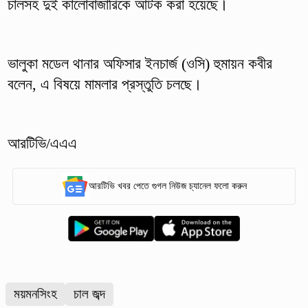
চালসহ দুই কালোবাজারিকে আটক করা হয়েছে।
ভালুকা মডেল থানার অফিসার ইনচার্জ (ওসি) হুমায়ন কবীর
বলেন, এ বিষয়ে মামলার প্রস্তুতি চলছে।
আরটিভি/এএএ
আরটিভি খবর পেতে গুগল নিউজ চ্যানেল ফলো করুন
ময়মনসিংহ
চাল জব্দ