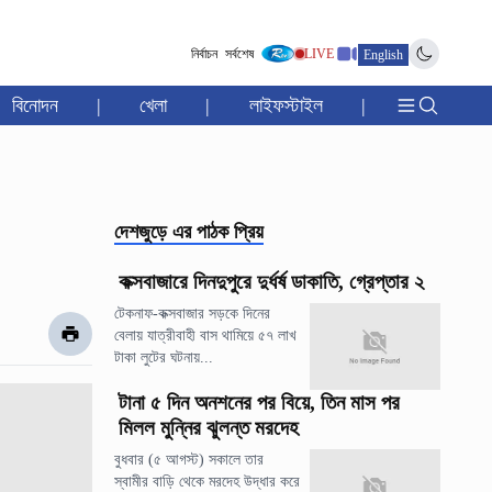
নির্বাচন
সর্বশেষ
LIVE
English
বিনোদন
|
খেলা
|
লাইফস্টাইল
|
দেশজুড়ে
এর পাঠক প্রিয়
কক্সবাজারে দিনদুপুরে দুর্ধর্ষ ডাকাতি, গ্রেপ্তার ২
টেকনাফ-কক্সবাজার সড়কে দিনের
বেলায় যাত্রীবাহী বাস থামিয়ে ৫৭ লাখ
টাকা লুটের ঘটনায়...
টানা ৫ দিন অনশনের পর বিয়ে, তিন মাস পর
মিলল মুন্নির ঝুলন্ত মরদেহ
বুধবার (৫ আগস্ট) সকালে তার
স্বামীর বাড়ি থেকে মরদেহ উদ্ধার করে