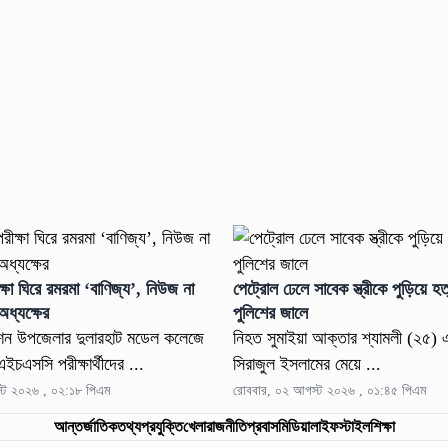
ষা ঘিরে রমরমা ‘বাণিজ্য’, নিউজ না
পেট্রোল ঢেলে সাবেক স্ত্রীকে পুড়িয়ে হত্
ধ্যক্ষের
পুলিশের জালে
শন উপজেলার দুলারহাট মডেল কলেজে
নিহত সুমাইয়া আক্তার শ্যামলী (২৫)
চএসসি পরীক্ষার্থীদের ...
সিরাজুল ইসলামের মেয়ে ...
্ট ২০২৬ , ০২:১৮ পিএম
রোববার, ০২ আগস্ট ২০২৬ , ০১:৪৫ পিএম
আন্তর্জাতিক
তথ্যপ্রযুক্তি
খেলা
রাজনীতি
প্রবাস
মিডিয়া
লাইফস্টাইল
শিক্ষা