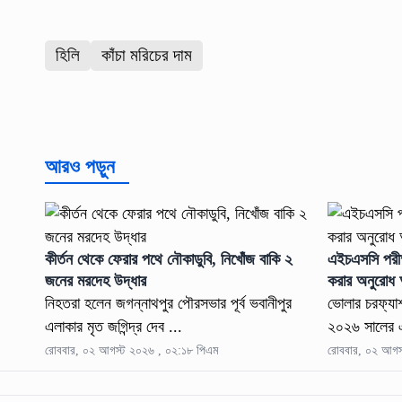
হিলি
কাঁচা মরিচের দাম
আরও পড়ুন
কীর্তন থেকে ফেরার পথে নৌকাডুবি, নিখোঁজ বাকি ২
এইচএসসি পরীক্
জনের মরদেহ উদ্ধার
করার অনুরোধ অ
নিহতরা হলেন জগন্নাথপুর পৌরসভার পূর্ব ভবানীপুর
ভোলার চরফ্যা
এলাকার মৃত জগিন্দ্র দেব ...
২০২৬ সালের এই
রোববার, ০২ আগস্ট ২০২৬ , ০২:১৮ পিএম
রোববার, ০২ আগস