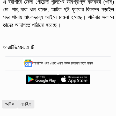
এ ব্যাপারে জেলা গোয়েন্দা পুলিশের ভারপ্রাপ্ত কর্মকর্তা (ওসি)
মো. শাহ্ দারা খান বলেন, আটক দুই যুবকের বিরুদ্ধে নড়াইল
সদর থানায় মাদকদ্রব্য আইনে মামলা হয়েছে। শনিবার সকালে
তাদের আদালতে পাঠানো হয়েছে।
আরটিভি/এএএ-টি
আরটিভি খবর পেতে গুগল নিউজ চ্যানেল ফলো করুন
আটক
নড়াইল