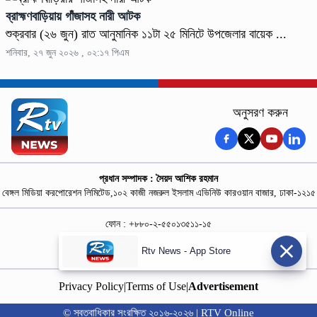
ব্রাহ্মণবাড়িয়ায় গাঁজাসহ নারী আটক
শুক্রবার (২৬ জুন) রাত আনুমানিক ১১টা ২৫ মিনিটে উপজেলার বায়েক ...
শনিবার, ২৭ জুন ২০২৬ , ০২:১৭ পিএম
অনুসরণ করুন
প্রধান সম্পাদক : সৈয়দ আশিক রহমান
বেঙ্গল মিডিয়া করপোরেশন লিমিটেড,১০২ কাজী নজরুল ইসলাম এভিনিউ কারওয়ান বাজার, ঢাকা-১২১৫
ফোন : +৮৮০-২-৫৫০১৩৫১১-১৫
নিউজ রুম : +৮৮০-১৮৭৮১৮৪৩৬৯-৭০
Rtv News - App Store
বিজ্ঞাপন :
rtvdigitalad@gmail.com
Privacy Policy
|
Terms of Use
|
Advertisement
© স্বত্বাধিকার সংরক্ষিত ২০১৬-২০২৬ | RTV Online