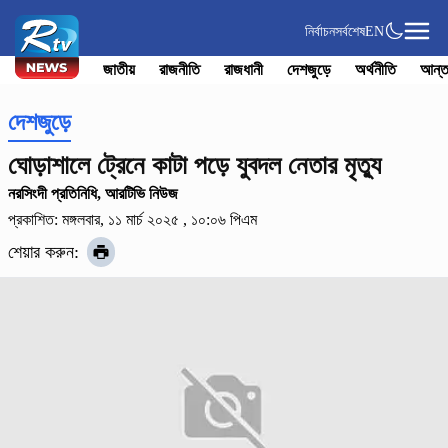
নির্বাচন
সর্বশেষ
EN
জাতীয়
রাজনীতি
রাজধানী
দেশজুড়ে
অর্থনীতি
আন্ত
দেশজুড়ে
ঘোড়াশালে ট্রেনে কাটা পড়ে যুবদল নেতার মৃত্যু
নরসিংদী প্রতিনিধি, আরটিভি নিউজ
প্রকাশিত: মঙ্গলবার, ১১ মার্চ ২০২৫ , ১০:০৬ পিএম
শেয়ার করুন: