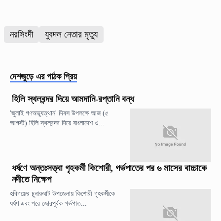
নরসিংদী
যুবদল নেতার মৃত্যু
দেশজুড়ে
এর পাঠক প্রিয়
হিলি স্থলবন্দর দিয়ে আমদানি-রপ্তানি বন্ধ
'জুলাই গণঅভ্যুত্থান' দিবস উপলক্ষে আজ (৫
আগস্ট) হিলি স্থলবন্দর দিয়ে বাংলাদেশ ও...
ধর্ষণে অন্তঃসত্ত্বা গৃহকর্মী কিশোরী, গর্ভপাতের পর ৬ মাসের বাচ্চাকে
নদীতে নিক্ষেপ
হবিগঞ্জের চুনারুঘাট উপজেলায় কিশোরী গৃহকর্মীকে
ধর্ষণ এবং পরে জোরপূর্বক গর্ভপাত...