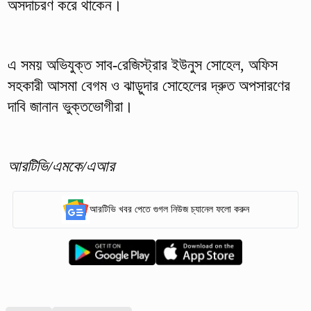
অসদাচরণ করে থাকেন।
এ সময় অভিযুক্ত সাব-রেজিস্ট্রার ইউনুস সোহেল, অফিস
সহকারী আসমা বেগম ও ঝাড়ুদার সোহেলের দ্রুত অপসারণের
দাবি জানান ভুক্তভোগীরা।
আরটিভি/এমকে/এআর
আরটিভি খবর পেতে গুগল নিউজ চ্যানেল ফলো করুন