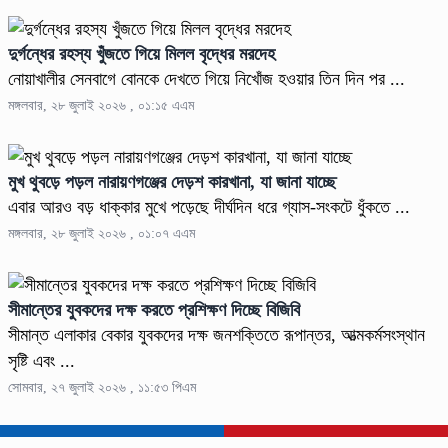
দুর্গন্ধের রহস্য খুঁজতে গিয়ে মিলল বৃদ্ধের মরদেহ
নোয়াখালীর সেনবাগে বোনকে দেখতে গিয়ে নিখোঁজ হওয়ার তিন দিন পর ...
মঙ্গলবার, ২৮ জুলাই ২০২৬ , ০১:১৫ এএম
মুখ থুবড়ে পড়ল নারায়ণগঞ্জের দেড়শ কারখানা, যা জানা যাচ্ছে
এবার আরও বড় ধাক্কার মুখে পড়েছে দীর্ঘদিন ধরে গ্যাস-সংকটে ধুঁকতে ...
মঙ্গলবার, ২৮ জুলাই ২০২৬ , ০১:০৭ এএম
সীমান্তের যুবকদের দক্ষ করতে প্রশিক্ষণ দিচ্ছে বিজিবি
সীমান্ত এলাকার বেকার যুবকদের দক্ষ জনশক্তিতে রূপান্তর, আত্মকর্মসংস্থান
সৃষ্টি এবং ...
সোমবার, ২৭ জুলাই ২০২৬ , ১১:৫৩ পিএম