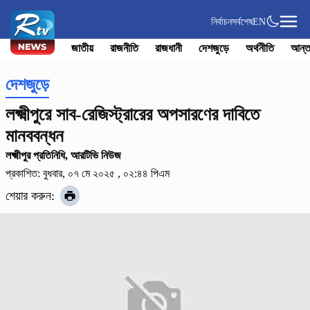
নির্বাচন
সর্বশেষ
EN
জাতীয়
রাজনীতি
রাজধানী
দেশজুড়ে
অর্থনীতি
আন্ত
দেশজুড়ে
লক্ষ্মীপুরে সাব-রেজিস্ট্রারের অপসারণের দাবিতে
মানববন্ধন
লক্ষ্মীপুর প্রতিনিধি, আরটিভি নিউজ
প্রকাশিত: বুধবার, ০৭ মে ২০২৫ , ০২:৪৪ পিএম
শেয়ার করুন: