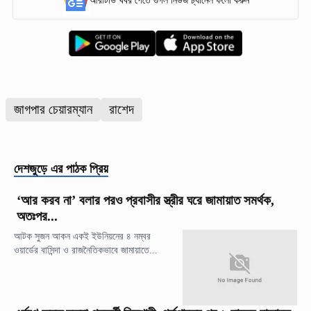
আরটিভি খবর পেতে গুগল নিউজ চ্যানেল ফলো করুন
জাগপার চেয়ারম্যান
রাশেদ
দেশজুড়ে
এর পাঠক প্রিয়
‘আর করব না’ বলার পরও প্রবাসীর স্ত্রীর ঘরে জামায়াত সমর্থক,
অতঃপর...
আটক সুজন আকন একই ইউনিয়নের ৪ নম্বর
ওয়ার্ডের বাসিন্দা ও রাজনৈতিকভাবে জামায়াতে...