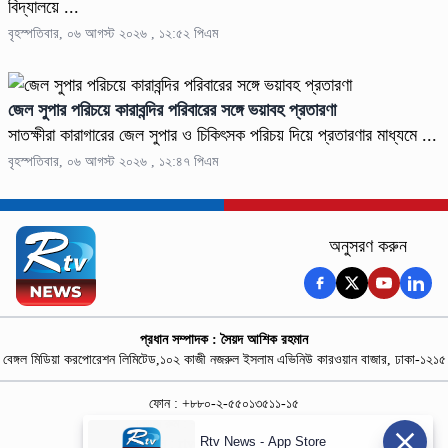
বিদ্যালয়ে ...
বৃহস্পতিবার, ০৬ আগস্ট ২০২৬ , ১২:৫২ পিএম
জেল সুপার পরিচয়ে কারাবন্দির পরিবারের সঙ্গে ভয়াবহ প্রতারণা
সাতক্ষীরা কারাগারের জেল সুপার ও চিকিৎসক পরিচয় দিয়ে প্রতারণার মাধ্যমে ...
বৃহস্পতিবার, ০৬ আগস্ট ২০২৬ , ১২:৪৭ পিএম
অনুসরণ করুন
প্রধান সম্পাদক : সৈয়দ আশিক রহমান
বেঙ্গল মিডিয়া করপোরেশন লিমিটেড,১০২ কাজী নজরুল ইসলাম এভিনিউ কারওয়ান বাজার, ঢাকা-১২১৫
ফোন : +৮৮০-২-৫৫০১৩৫১১-১৫
নিউজ রুম : +৮৮০-১৮৭৮১৮৪৩৬৯-৭০
Rtv News - App Store
বিজ্ঞাপন :
rtvdigitalad@gmail.com