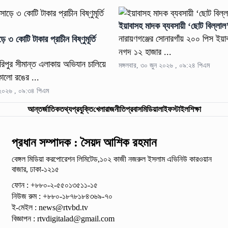
ইয়াবাসহ মাদক ব্যবসায়ী ‘ছোট বিল্লাল
নারায়ণগঞ্জের সোনারগাঁয় ২০০ পিস ইয়াব
ে ৩ কোটি টাকার প্রাচীন বিষ্ণুমূর্তি
নগদ ১২ হাজার ...
হরিপুর সীমান্ত এলাকায় অভিযান চালিয়ে
মঙ্গলবার, ৩০ জুন ২০২৬ , ০৯:২৪ পিএম
কালো রঙের ...
ন ২০২৬ , ০৯:৩৪ পিএম
আন্তর্জাতিক
তথ্যপ্রযুক্তি
খেলা
রাজনীতি
প্রবাস
মিডিয়া
লাইফস্টাইল
শিক্ষা
প্রধান সম্পাদক : সৈয়দ আশিক রহমান
বেঙ্গল মিডিয়া করপোরেশন লিমিটেড,১০২ কাজী নজরুল ইসলাম
এভিনিউ কারওয়ান
বাজার, ঢাকা-১২১৫
ফোন : +৮৮০-২-৫৫০১৩৫১১-১৫
নিউজ রুম : +৮৮০-১৮৭৮১৮৪৩৬৯-৭০
ই-মেইল :
news@rtvbd.tv
বিজ্ঞাপন :
rtvdigitalad@gmail.com