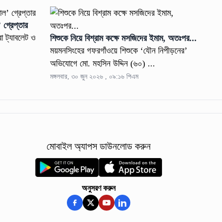
’ গ্রেপ্তার
া ট্যাবলেট ও
শিশুকে নিয়ে বিশ্রাম কক্ষে মসজিদের ইমাম, অতঃপর...
ময়মনসিংহের গফরগাঁওয়ে শিশুকে ‘যৌন নিপীড়নের’
অভিযোগে মো. মহসিন উদ্দিন (৬০) ...
মঙ্গলবার, ৩০ জুন ২০২৬ , ০৯:১৬ পিএম
মোবাইল অ্যাপস ডাউনলোড করুন
অনুসরণ করুন