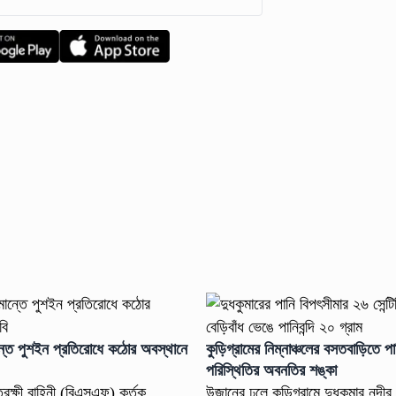
ান্তে পুশইন প্রতিরোধে কঠোর অবস্থানে
কুড়িগ্রামের নিম্নাঞ্চলের বসতবাড়িতে পা
পরিস্থিতির অবনতির শঙ্কা
তরক্ষী বাহিনী (বিএসএফ) কর্তৃক
উজানের ঢলে কুড়িগ্রামে দুধকুমার নদীর 