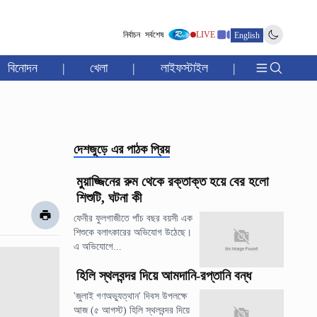
নির্বাচন
সর্বশেষ
LIVE
English
বিনোদন
|
খেলা
|
লাইফস্টাইল
|
দেশজুড়ে
এর পাঠক প্রিয়
মুয়াজ্জিনের রুম থেকে রক্তাক্ত হয়ে বের হলো
শিশুটি, ঘটনা কী
ফেনীর ফুলগাজীতে পাঁচ বছর বয়সী এক
শিশুকে বলাৎকারের অভিযোগ উঠেছে।
এ অভিযোগে...
হিলি স্থলবন্দর দিয়ে আমদানি-রপ্তানি বন্ধ
'জুলাই গণঅভ্যুত্থান' দিবস উপলক্ষে
আজ (৫ আগস্ট) হিলি স্থলবন্দর দিয়ে