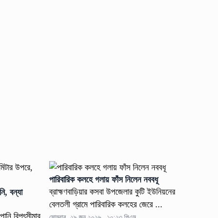
পারিবারিক কলহে গলায় ফাঁস নিলেন নববধূ
ব্রাহ্মণবাড়িয়ার কসবা উপজেলার কুটি ইউনিয়নের
নি, বন্যা
বেলতলী গ্রামে পারিবারিক কলহের জেরে ...
পানি বিপৎসীমার
সোমবার, ২৯ জুন ২০২৬ , ১০:২৩ পিএম