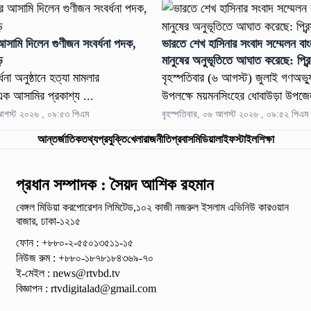
আসামি দিলেন গুণীজন সংবর্ধনা পদক,
ভারতে শেখ হাসিনার সংবাদ সম্মেলন বা
ড়
মানুষের অনুভূতিতে আঘাত করেছে: প্রিন
ধনা অনুষ্ঠানে হত্যা মামলার
বৃহস্পতিবার (৬ আগস্ট) জুলাই গণঅভ্য
এক আসামির প্রকাশ্য ...
উপলক্ষে ময়মনসিংহের ধোবাউড়া উপজেল
 আগস্ট ২০২৬ , ০৯:৫৩ পিএম
বৃহস্পতিবার, ০৬ আগস্ট ২০২৬ , ০৯:৫২ পিএম
আন্তর্জাতিক
তথ্যপ্রযুক্তি
খেলা
রাজনীতি
প্রবাস
মিডিয়া
লাইফস্টাইল
শিক্ষা
প্রধান সম্পাদক : সৈয়দ আশিক রহমান
বেঙ্গল মিডিয়া করপোরেশন লিমিটেড,১০২ কাজী নজরুল ইসলাম
এভিনিউ কারওয়ান
বাজার, ঢাকা-১২১৫
ফোন : +৮৮০-২-৫৫০১৩৫১১-১৫
নিউজ রুম : +৮৮০-১৮৭৮১৮৪৩৬৯-৭০
ই-মেইল :
news@rtvbd.tv
বিজ্ঞাপন :
rtvdigitalad@gmail.com