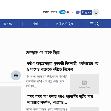
নির্বাচন
সর্বশেষ
LIVE
English
বিনোদন
|
খেলা
|
লাইফস্টাইল
|
দেশজুড়ে
এর পাঠক প্রিয়
ধর্ষণে অন্তঃসত্ত্বা গৃহকর্মী কিশোরী, গর্ভপাতের পর
৬ মাসের বাচ্চাকে নদীতে নিক্ষেপ
হবিগঞ্জের চুনারুঘাট উপজেলায় কিশোরী
গৃহকর্মীকে ধর্ষণ এবং পরে জোরপূর্বক
গর্ভপাত...
‘আর করব না’ বলার পরও প্রবাসীর স্ত্রীর ঘরে
জামায়াত সমর্থক, অতঃপর...
আটক সুজন আকন একই ইউনিয়নের ৪