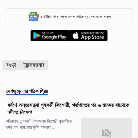
আরটিভি খবর পেতে গুগল নিউজ চ্যানেল ফলো করুন
বগুড়া
ট্রান্সফরমার
দেশজুড়ে
এর পাঠক প্রিয়
ধর্ষণে অন্তঃসত্ত্বা গৃহকর্মী কিশোরী, গর্ভপাতের পর ৬ মাসের বাচ্চাকে
নদীতে নিক্ষেপ
হবিগঞ্জের চুনারুঘাট উপজেলায় কিশোরী গৃহকর্মীকে
ধর্ষণ এবং পরে জোরপূর্বক গর্ভপাত...