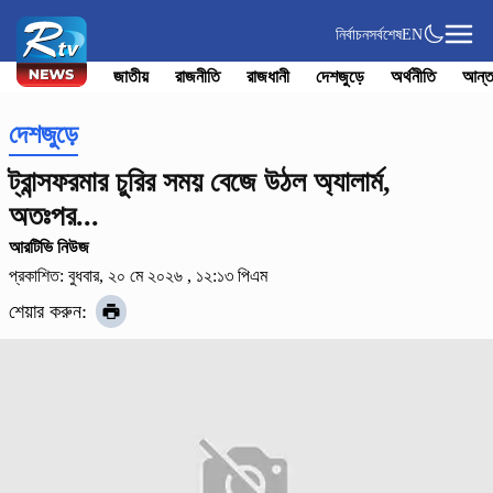
নির্বাচন
সর্বশেষ
EN
জাতীয়
রাজনীতি
রাজধানী
দেশজুড়ে
অর্থনীতি
আন্ত
দেশজুড়ে
ট্রান্সফরমার চুরির সময় বেজে উঠল অ্যালার্ম,
অতঃপর...
আরটিভি নিউজ
প্রকাশিত: বুধবার, ২০ মে ২০২৬ , ১২:১৩ পিএম
শেয়ার করুন: