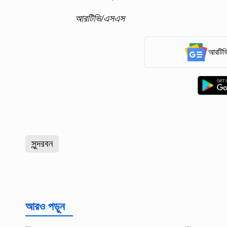
আরটিভি/এসএস
আরটিভি
সুন্দরবন
আরও পড়ুন