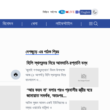
নির্বাচন
সর্বশেষ
LIVE
English
বিনোদন
|
খেলা
|
লাইফস্টাইল
|
দেশজুড়ে
এর পাঠক প্রিয়
হিলি স্থলবন্দর দিয়ে আমদানি-রপ্তানি বন্ধ
'জুলাই গণঅভ্যুত্থান' দিবস উপলক্ষে
আজ (৫ আগস্ট) হিলি স্থলবন্দর দিয়ে
বাংলাদেশ ও...
‘আর করব না’ বলার পরও প্রবাসীর স্ত্রীর ঘরে
জামায়াত সমর্থক, অতঃপর...
আটক সুজন আকন একই ইউনিয়নের ৪
নম্বর ওয়ার্ডের বাসিন্দা ও