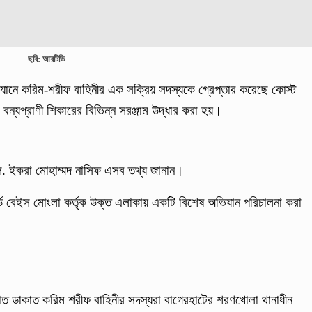
ছবি: আরটিভি
িযানে করিম-শরীফ বাহিনীর এক সক্রিয় সদস্যকে গ্রেপ্তার করেছে কোস্ট
ও বন্যপ্রাণী শিকারের বিভিন্ন সরঞ্জাম উদ্ধার করা হয়।
া লে. ইকরা মোহাম্মদ নাসিফ এসব তথ্য জানান।
র্ড বেইস মোংলা কর্তৃক উক্ত এলাকায় একটি বিশেষ অভিযান পরিচালনা করা
্যাত ডাকাত করিম শরীফ বাহিনীর সদস্যরা বাগেরহাটের শরণখোলা থানাধীন