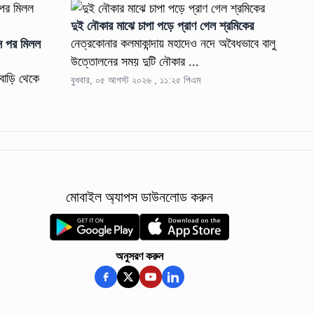
দুই নৌকার মাঝে চাপা পড়ে প্রাণ গেল শ্রমিকের
নেত্রকোনার কলমাকান্দায় মহাদেও নদে অবৈধভাবে বালু
স পর মিলল
উত্তোলনের সময় দুটি নৌকার ...
 বাড়ি থেকে
বুধবার, ০৫ আগস্ট ২০২৬ , ১১:২৫ পিএম
মোবাইল অ্যাপস ডাউনলোড করুন
অনুসরণ করুন