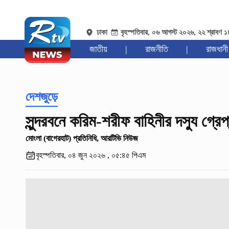
ঢাকা
বৃহস্পতিবার, ০৬ আগস্ট ২০২৬, ২২ শ্রাবণ 
জাতীয়
|
রাজনীতি
|
রাজধানী
দেশজুড়ে
সুন্দরবনে করিম-শরীফ বাহিনীর দস্যু গ্রেপ
মোংলা (বাগেরহাট) প্রতিনিধি, আরটিভি নিউজ
বৃহস্পতিবার, ০৪ জুন ২০২৬ , ০৫:৪৫ পিএম