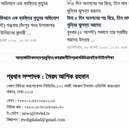
ভিযানে এক ব্যক্তির মৃত্যুর অভিযোগ
টানা ৫ দিন অনশনের পর বিয়ে, তিন মা
মুন্নির ঝুলন্ত মরদেহ
্ট) সন্ধ্যায় চাঁদপুর সদর উপজেলার
বুধবার (৫ আগস্ট) সকালে তার স্বামীর
উনিয়নের মান্দারী ...
মরদেহ উদ্ধার ...
 আগস্ট ২০২৬ , ০৫:৩৪ এএম
বৃহস্পতিবার, ০৬ আগস্ট ২০২৬ , ১২:৪০ এএম
আন্তর্জাতিক
তথ্যপ্রযুক্তি
খেলা
রাজনীতি
প্রবাস
মিডিয়া
লাইফস্টাইল
শিক্ষা
প্রধান সম্পাদক : সৈয়দ আশিক রহমান
বেঙ্গল মিডিয়া করপোরেশন লিমিটেড,১০২ কাজী নজরুল ইসলাম
এভিনিউ কারওয়ান
বাজার, ঢাকা-১২১৫
ফোন : +৮৮০-২-৫৫০১৩৫১১-১৫
নিউজ রুম : +৮৮০-১৮৭৮১৮৪৩৬৯-৭০
ই-মেইল :
news@rtvbd.tv
বিজ্ঞাপন :
rtvdigitalad@gmail.com