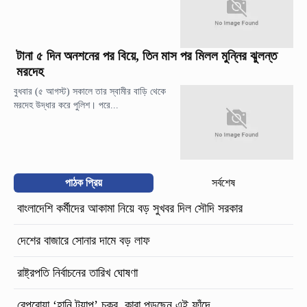
টানা ৫ দিন অনশনের পর বিয়ে, তিন মাস পর মিলল মুন্নির ঝুলন্ত
মরদেহ
বুধবার (৫ আগস্ট) সকালে তার স্বামীর বাড়ি থেকে
মরদেহ উদ্ধার করে পুলিশ। পরে...
পাঠক প্রিয়
সর্বশেষ
বাংলাদেশি কর্মীদের আকামা নিয়ে বড় সুখবর দিল সৌদি সরকার
দেশের বাজারে সোনার দামে বড় লাফ
রাষ্ট্রপতি নির্বাচনের তারিখ ঘোষণা
বেপরোয়া ‘হানি ট্র্যাপ’ চক্র, কারা পড়ছেন এই ফাঁদে