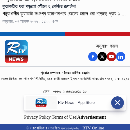
কুয়াকাটায় ধরা পড়লো পৌনে ২ কেজির রূপচাঁদা
পটুয়াখালীর কুয়াকাটা সংলগ্ন বঙ্গোপসাগরে জেলের জালে ধরা পড়েছে প্রায় ১ ...
শুক্রবার, ০৭ আগস্ট ২০২৬ , ১১:০০ এএম
অনুসরণ করুন
প্রধান সম্পাদক : সৈয়দ আশিক রহমান
বেঙ্গল মিডিয়া করপোরেশন লিমিটেড,১০২ কাজী নজরুল ইসলাম এভিনিউ কারওয়ান বাজার, ঢাকা-১২১৫
ফোন : +৮৮০-২-৫৫০১৩৫১১-১৫
নিউজ রুম : +৮৮০-১৮৭৮১৮৪৩৬৯-৭০
Rtv News - App Store
বিজ্ঞাপন :
rtvdigitalad@gmail.com
Privacy Policy
|
Terms of Use
|
Advertisement
© স্বত্বাধিকার সংরক্ষিত ২০১৬-২০২৬ | RTV Online