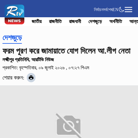
নির্বাচন
সর্বশেষ
EN
জাতীয়
রাজনীতি
রাজধানী
দেশজুড়ে
অর্থনীতি
আন্ত
দেশজুড়ে
ফরম পূরণ করে জামায়াতে যোগ দিলেন আ.লীগ নেতা
লক্ষ্মীপুর প্রতিনিধি, আরটিভি নিউজ
প্রকাশিত: বৃহস্পতিবার, ০৯ জুলাই ২০২৬ , ০৭:২৭ পিএম
শেয়ার করুন: