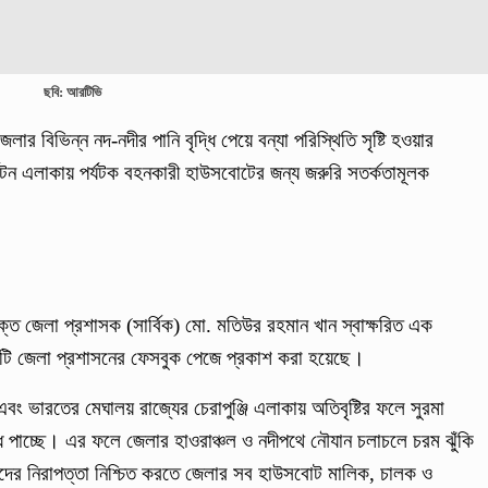
ছবি: আরটিভি
েলার বিভিন্ন নদ-নদীর পানি বৃদ্ধি পেয়ে বন্যা পরিস্থিতি সৃষ্টি হওয়ার
পর্যটন এলাকায় পর্যটক বহনকারী হাউসবোটের জন্য জরুরি সতর্কতামূলক
িক্ত জেলা প্রশাসক (সার্বিক) মো. মতিউর রহমান খান স্বাক্ষরিত এক
েশনাটি জেলা প্রশাসনের ফেসবুক পেজে প্রকাশ করা হয়েছে।
 এবং ভারতের মেঘালয় রাজ্যের চেরাপুঞ্জি এলাকায় অতিবৃষ্টির ফলে সুরমা
্ধি পাচ্ছে। এর ফলে জেলার হাওরাঞ্চল ও নদীপথে নৌযান চলাচলে চরম ঝুঁকি
্পদের নিরাপত্তা নিশ্চিত করতে জেলার সব হাউসবোট মালিক, চালক ও