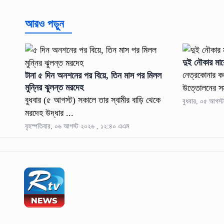
আরও পড়ুন
দুই নৌকার মাঝ
নেত্রকোনার কল
টানা ৫ দিন অনশনের পর বিয়ে, তিন মাস পর মিলল
মুন্নির ঝুলন্ত মরদেহ
উত্তোলনের সম
বুধবার (৫ আগস্ট) সকালে তার স্বামীর বাড়ি থেকে
বুধবার, ০৫ আগস্
মরদেহ উদ্ধার ...
বৃহস্পতিবার, ০৬ আগস্ট ২০২৬ , ১২:৪০ এএম