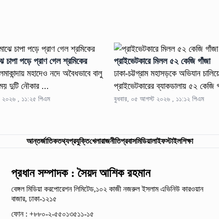
ে চাপা পড়ে প্রাণ গেল শ্রমিকের
প্রাইভেটকারে মিলল ৫২ কেজি গাঁজা
মাকান্দায় মহাদেও নদে অবৈধভাবে বালু
ঢাকা-চট্টগ্রাম মহাসড়কে অভিযান চালিয়ে
য় দুটি নৌকার ...
প্রাইভেটকারের ব্যাকডালায় ৫২ কেজি গ
ট ২০২৬ , ১১:২৫ পিএম
বুধবার, ০৫ আগস্ট ২০২৬ , ১১:১২ পিএম
আন্তর্জাতিক
তথ্যপ্রযুক্তি
খেলা
রাজনীতি
প্রবাস
মিডিয়া
লাইফস্টাইল
শিক্ষা
প্রধান সম্পাদক : সৈয়দ আশিক রহমান
বেঙ্গল মিডিয়া করপোরেশন লিমিটেড,১০২ কাজী নজরুল ইসলাম
এভিনিউ কারওয়ান
বাজার, ঢাকা-১২১৫
ফোন : +৮৮০-২-৫৫০১৩৫১১-১৫