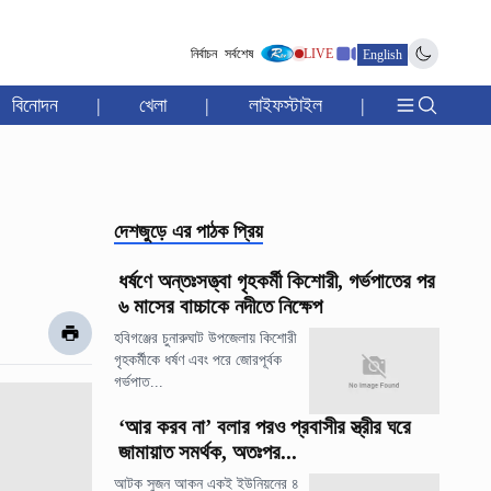
নির্বাচন
সর্বশেষ
LIVE
English
বিনোদন
|
খেলা
|
লাইফস্টাইল
|
দেশজুড়ে
এর পাঠক প্রিয়
ধর্ষণে অন্তঃসত্ত্বা গৃহকর্মী কিশোরী, গর্ভপাতের পর
৬ মাসের বাচ্চাকে নদীতে নিক্ষেপ
হবিগঞ্জের চুনারুঘাট উপজেলায় কিশোরী
গৃহকর্মীকে ধর্ষণ এবং পরে জোরপূর্বক
গর্ভপাত...
‘আর করব না’ বলার পরও প্রবাসীর স্ত্রীর ঘরে
জামায়াত সমর্থক, অতঃপর...
আটক সুজন আকন একই ইউনিয়নের ৪