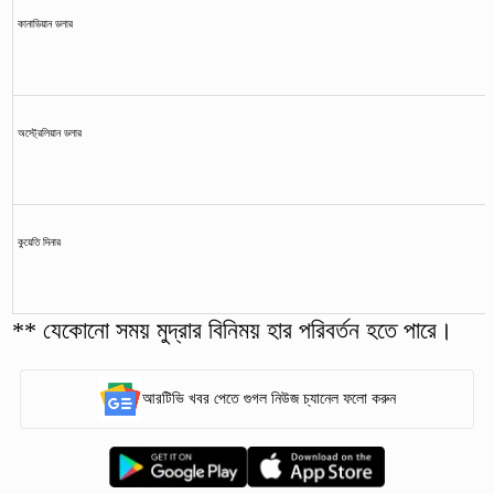
কানাডিয়ান ডলার
অস্ট্রেলিয়ান ডলার
কুয়েতি দিনার
** যেকোনো সময় মুদ্রার বিনিময় হার পরিবর্তন হতে পারে।
আরটিভি খবর পেতে গুগল নিউজ চ্যানেল ফলো করুন