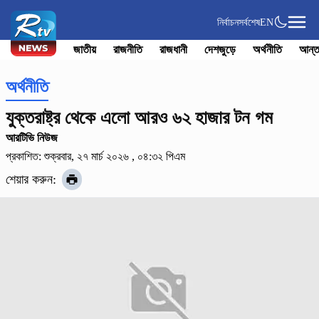
নির্বাচন
সর্বশেষ
EN
জাতীয়
রাজনীতি
রাজধানী
দেশজুড়ে
অর্থনীতি
আন্ত
অর্থনীতি
যুক্তরাষ্ট্র থেকে এলো আরও ৬২ হাজার টন গম
আরটিভি নিউজ
প্রকাশিত: শুক্রবার, ২৭ মার্চ ২০২৬ , ০৪:৩২ পিএম
শেয়ার করুন: