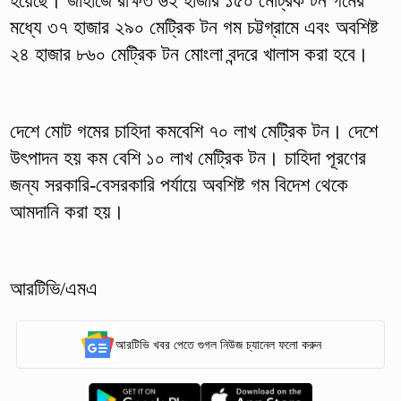
হয়েছে। জাহাজে রক্ষিত ৬২ হাজার ১৫০ মেট্রিক টন গমের
মধ্যে ৩৭ হাজার ২৯০ মেট্রিক টন গম চট্টগ্রামে এবং অবশিষ্ট
২৪ হাজার ৮৬০ মেট্রিক টন মোংলা বন্দরে খালাস করা হবে।
দেশে মোট গমের চাহিদা কমবেশি ৭০ লাখ মেট্রিক টন। দেশে
উৎপাদন হয় কম বেশি ১০ লাখ মেট্রিক টন। চাহিদা পূরণের
জন্য সরকারি-বেসরকারি পর্যায়ে অবশিষ্ট গম বিদেশ থেকে
আমদানি করা হয়।
আরটিভি/এমএ
আরটিভি খবর পেতে গুগল নিউজ চ্যানেল ফলো করুন