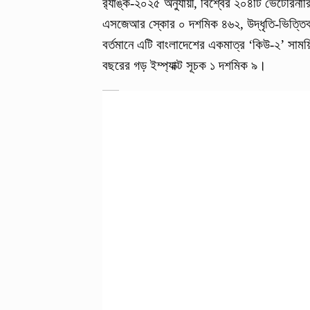
র‌্যাঙ্ক-২০২৫ অনুযায়ী, বিশ্বের ২০৪টি ভেটেরিনা
এসজেআর স্কোর ০ দশমিক ৪৬২, উদ্ধৃতি-ভিত্তিক 
বর্তমানে এটি বাংলাদেশের একমাত্র ‘কিউ-২’ সাময়
বছরের গড় ইম্প্যাক্ট সূচক ১ দশমিক ৯।