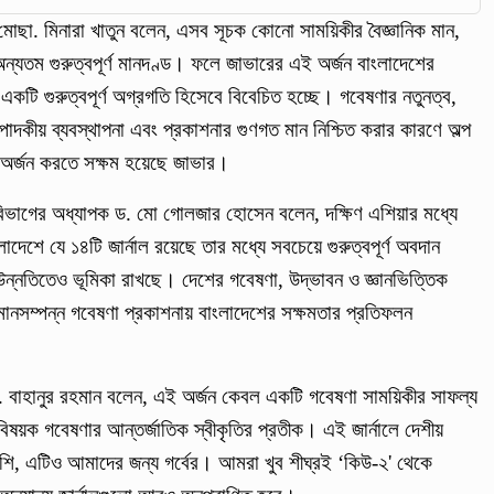
 মোছা. মিনারা খাতুন বলেন, এসব সূচক কোনো সাময়িকীর বৈজ্ঞানিক মান,
অন্যতম গুরুত্বপূর্ণ মানদণ্ড। ফলে জাভারের এই অর্জন বাংলাদেশের
 একটি গুরুত্বপূর্ণ অগ্রগতি হিসেবে বিবেচিত হচ্ছে। গবেষণার নতুনত্ব,
ম্পাদকীয় ব্যবস্থাপনা এবং প্রকাশনার গুণগত মান নিশ্চিত করার কারণে অল্প
া অর্জন করতে সক্ষম হয়েছে জাভার।
বিভাগের অধ্যাপক ড. মো গোলজার হোসেন বলেন, দক্ষিণ এশিয়ার মধ্যে
দেশে যে ১৪টি জার্নাল রয়েছে তার মধ্যে সবচেয়ে গুরুত্বপূর্ণ অবদান
য়ে উন্নতিতেও ভূমিকা রাখছে। দেশের গবেষণা, উদ্ভাবন ও জ্ঞানভিত্তিক
ানসম্পন্ন গবেষণা প্রকাশনায় বাংলাদেশের সক্ষমতার প্রতিফলন
ো. বাহানুর রহমান বলেন, এই অর্জন কেবল একটি গবেষণা সাময়িকীর সাফল্য
বিষয়ক গবেষণার আন্তর্জাতিক স্বীকৃতির প্রতীক। এই জার্নালে দেশীয়
েশি, এটিও আমাদের জন্য গর্বের। আমরা খুব শীঘ্রই ‘কিউ-২' থেকে