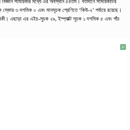
রি বিজ্ঞান সাময়িকীর মধ্যে এর অবস্থান ৫৪তম। বর্তমানে সাময়িকীটির
স্কোর ৩ দশমিক ০ এবং মানসূচক শ্রেণিতে ‘কিউ-২’ পর্যায়ে রয়েছে।
িকী। এছাড়া এর এইচ-সূচক ২৯, ইম্প্যাক্ট সূচক ১ দশমিক ৫ এবং পাঁচ