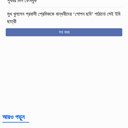
সুখবর দিল ফেসবুক
মুখ খুললেন প্রবাসী প্রেমিককে বান্ধবীদের ‘গোপন ছবি’ পাঠানো সেই ইবি
ছাত্রী
সব খবর
আরও পড়ুন