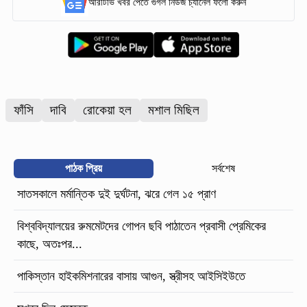
আরটিভি খবর পেতে গুগল নিউজ চ্যানেল ফলো করুন
ফাঁসি
দাবি
রোকেয়া হল
মশাল মিছিল
পাঠক প্রিয়
সর্বশেষ
সাতসকালে মর্মান্তিক দুই দুর্ঘটনা, ঝরে গেল ১৫ প্রাণ
বিশ্ববিদ্যালয়ের রুমমেটদের গোপন ছবি পাঠাতেন প্রবাসী প্রেমিকের
কাছে, অতঃপর...
পাকিস্তান হাইকমিশনারের বাসায় আগুন, স্ত্রীসহ আইসিইউতে