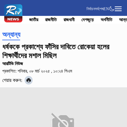
নির্বাচন
সর্বশেষ
EN
জাতীয়
রাজনীতি
রাজধানী
দেশজুড়ে
অর্থনীতি
আন্ত
অন্যান্য
ধর্ষককে প্রকাশ্যে ফাঁসির দাবিতে রোকেয়া হলের
শিক্ষার্থীদের মশাল মিছিল
আরটিভি নিউজ
প্রকাশিত: শনিবার, ০৮ মার্চ ২০২৫ , ১০:২৪ পিএম
শেয়ার করুন: