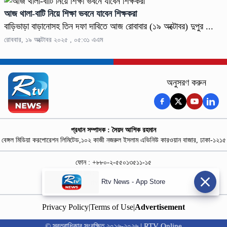
আজ থালা-বাটি নিয়ে শিক্ষা ভবনে যাবেন শিক্ষকরা
বাড়িভাড়া বাড়ানোসহ তিন দফা দাবিতে আজ রোবাবার (১৯ অক্টোবর) দুপুর ...
রোববার, ১৯ অক্টোবর ২০২৫ , ০৫:৩১ এএম
অনুসরণ করুন
প্রধান সম্পাদক : সৈয়দ আশিক রহমান
বেঙ্গল মিডিয়া করপোরেশন লিমিটেড,১০২ কাজী নজরুল ইসলাম এভিনিউ কারওয়ান বাজার, ঢাকা-১২১৫
ফোন : +৮৮০-২-৫৫০১৩৫১১-১৫
নিউজ রুম : +৮৮০-১৮৭৮১৮৪৩৬৯-৭০
Rtv News - App Store
বিজ্ঞাপন :
rtvdigitalad@gmail.com
Privacy Policy
|
Terms of Use
|
Advertisement
© স্বত্বাধিকার সংরক্ষিত ২০১৬-২০২৬ | RTV Online