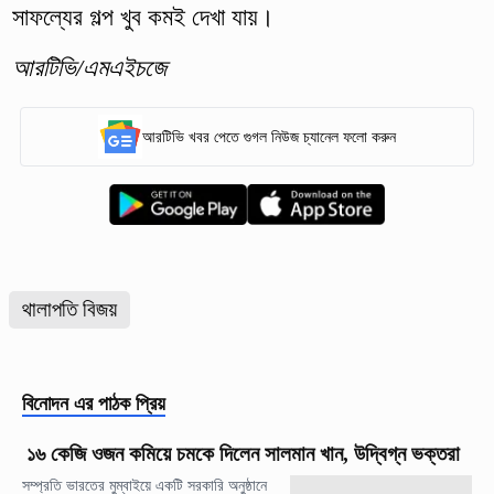
সাফল্যের গল্প খুব কমই দেখা যায়।
আরটিভি/এমএইচজে
আরটিভি খবর পেতে গুগল নিউজ চ্যানেল ফলো করুন
থালাপতি বিজয়
বিনোদন
এর পাঠক প্রিয়
১৬ কেজি ওজন কমিয়ে চমকে দিলেন সালমান খান, উদ্বিগ্ন ভক্তরা
সম্প্রতি ভারতের মুম্বাইয়ে একটি সরকারি অনুষ্ঠানে