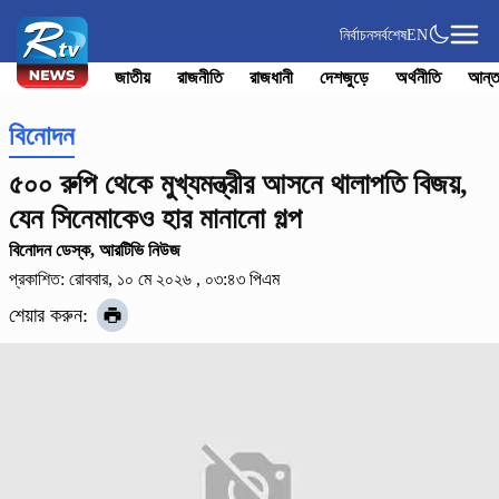
নির্বাচন
সর্বশেষ
EN
জাতীয়
রাজনীতি
রাজধানী
দেশজুড়ে
অর্থনীতি
আন্ত
বিনোদন
৫০০ রুপি থেকে মুখ্যমন্ত্রীর আসনে থালাপতি বিজয়,
যেন সিনেমাকেও হার মানানো গল্প
বিনোদন ডেস্ক, আরটিভি নিউজ
প্রকাশিত: রোববার, ১০ মে ২০২৬ , ০৩:৪৩ পিএম
শেয়ার করুন: