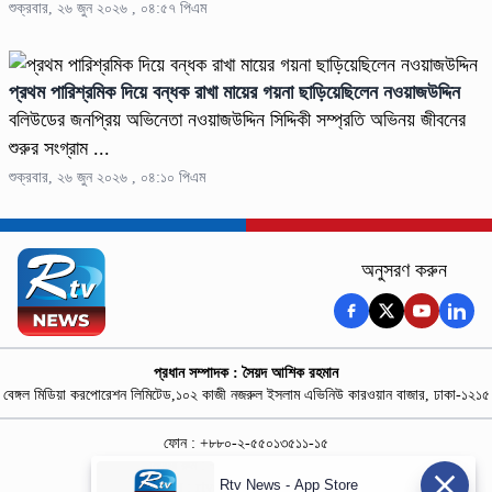
শুক্রবার, ২৬ জুন ২০২৬ , ০৪:৫৭ পিএম
প্রথম পারিশ্রমিক দিয়ে বন্ধক রাখা মায়ের গয়না ছাড়িয়েছিলেন নওয়াজউদ্দিন
বলিউডের জনপ্রিয় অভিনেতা নওয়াজউদ্দিন সিদ্দিকী সম্প্রতি অভিনয় জীবনের
শুরুর সংগ্রাম ...
শুক্রবার, ২৬ জুন ২০২৬ , ০৪:১০ পিএম
অনুসরণ করুন
প্রধান সম্পাদক : সৈয়দ আশিক রহমান
বেঙ্গল মিডিয়া করপোরেশন লিমিটেড,১০২ কাজী নজরুল ইসলাম এভিনিউ কারওয়ান বাজার, ঢাকা-১২১৫
ফোন : +৮৮০-২-৫৫০১৩৫১১-১৫
নিউজ রুম : +৮৮০-১৮৭৮১৮৪৩৬৯-৭০
Rtv News - App Store
বিজ্ঞাপন :
rtvdigitalad@gmail.com