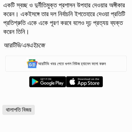
একটি স্বচ্ছ ও দুর্নীতিমুক্ত প্রশাসন উপহার দেওয়ার অঙ্গীকার
করেন। একইসঙ্গে তার দল নির্বাচনি ইশতেহারে দেওয়া প্রতিটি
প্রতিশ্রুতি একে একে পূরণ করবে বলেও দৃঢ় প্রত্যয় ব্যক্ত
করেন তিনি।
আরটিভি/এমএইচজে
আরটিভি খবর পেতে গুগল নিউজ চ্যানেল ফলো করুন
থালাপতি বিজয়