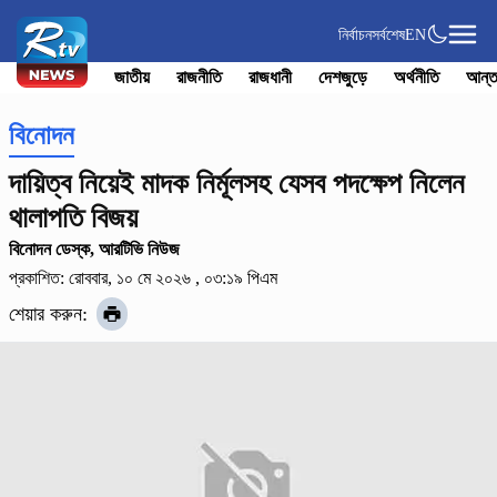
নির্বাচন
সর্বশেষ
EN
জাতীয়
রাজনীতি
রাজধানী
দেশজুড়ে
অর্থনীতি
আন্ত
বিনোদন
দায়িত্ব নিয়েই মাদক নির্মূলসহ যেসব পদক্ষেপ নিলেন
থালাপতি বিজয়
বিনোদন ডেস্ক, আরটিভি নিউজ
প্রকাশিত: রোববার, ১০ মে ২০২৬ , ০৩:১৯ পিএম
শেয়ার করুন: